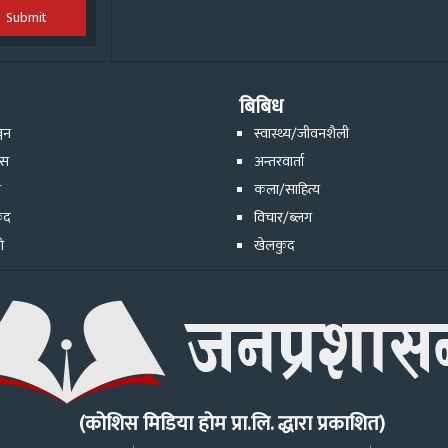
Submit
बिबिध
्जन
स्वास्थ्य/जीवनशैली
ेस
अन्तरवार्ता
ि
कला/साहित्य
ुद
विचार/ब्लग
ो
खेलकुद
(कोशिस मिडिया होम प्रा.लि. द्धारा प्रकाशित)