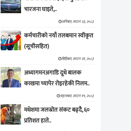
चारजना घाइते,..
शनिबार, साउन २३, २०८३
कर्मचारीको नयाँ तलबमान स्वीकृत
(सूचीसहित)
बिहिबार, साउन २१, २०८३
अध्यागमनअगाडि दूधे बालक
काखमा च्यापेर रोइरहेकी निलम..
मङ्लबार, साउन १९, २०८३
मधेशमा जलस्रोत संकट बढ्दै, ६०
प्रतिशत हाते..