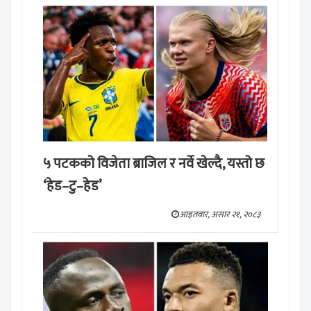
५ पटकको विजेता ब्राजिल र नर्वे खेल्दै, यस्तो छ
‘हेड–टु–हेड’
आइतवार, असार २१, २०८३