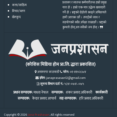
प्रशासन र स्वतन्त्र कर्मचारीतन्त्र हाम्रो प्रमुख
कला/साहित्य
नारा हो । हाम्रो एक मात्र उद्धेश्य खवरदारी
विचार/ब्लग
गर्ने हो । भ्रष्ट्रको दोहोलो काढ्ने अभिप्रायले
खेलकुद
हामी आएका छौं । तपाईको साथ र
सहयोगको सदैव अपेक्षा राख्दछौं । भ्रष्ट्रको
कुभलो होस्,अरु सवैको जय होस् ।
(कोशिस मिडिया होम प्रा.लि. द्धारा प्रकाशित)
अनामनगर काठमाडौं
फोन:
०१-४१०२८७४
इमेल:
janaprasasan12@gmail.com
सूचना विभाग दर्ता नं.:
५३४-०७४–०७५
प्रधान सम्पादक:
माधव नेपाल
सम्पादक:
शंकर प्रसाद अधिकारी
कार्यकारी
सम्पादक:
केदार प्रसाद आचार्य
सह-सम्पादक:
हरि प्रसाद अधिकारी
Copyright © 2026
Jana Prashasan
. All rights reserved