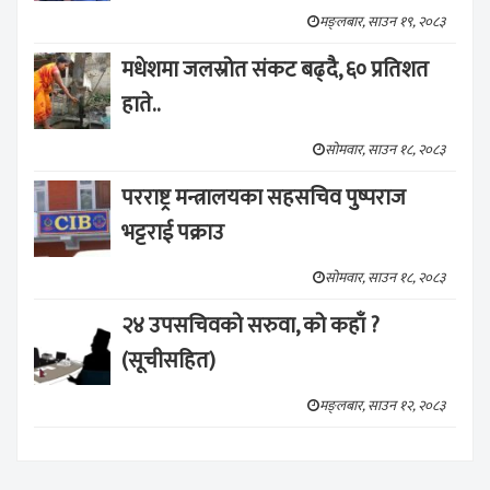
मङ्लबार, साउन १९, २०८३
मधेशमा जलस्रोत संकट बढ्दै, ६० प्रतिशत
हाते..
सोमवार, साउन १८, २०८३
परराष्ट्र मन्त्रालयका सहसचिव पुष्पराज
भट्टराई पक्राउ
सोमवार, साउन १८, २०८३
२४ उपसचिवको सरुवा, को कहाँ ?
(सूचीसहित)
मङ्लबार, साउन १२, २०८३