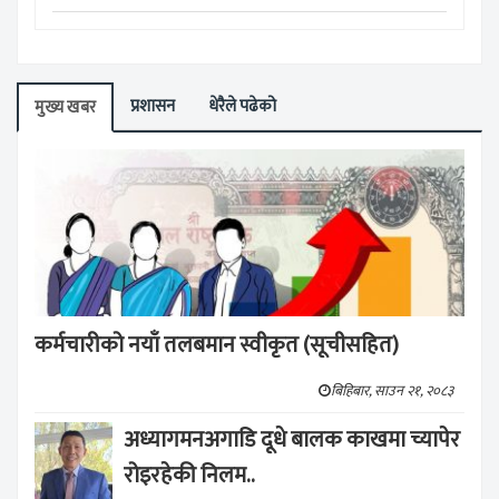
प्रशासन
धेरैले पढेको
मुख्य खबर
कर्मचारीको नयाँ तलबमान स्वीकृत (सूचीसहित)
बिहिबार, साउन २१, २०८३
अध्यागमनअगाडि दूधे बालक काखमा च्यापेर
रोइरहेकी निलम..