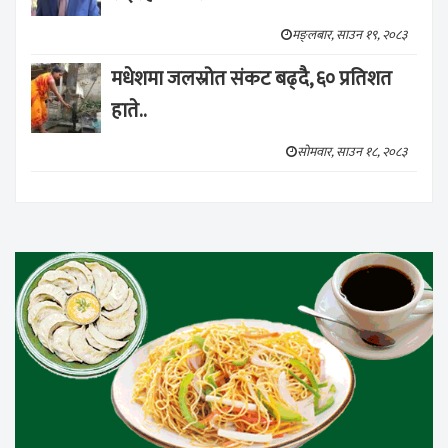
मङ्लबार, साउन १९, २०८३
मधेशमा जलस्रोत संकट बढ्दै, ६० प्रतिशत
हाते..
सोमवार, साउन १८, २०८३