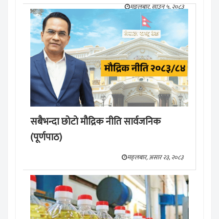
मङ्लबार, साउन ५, २०८३
सबैभन्दा छाेटाे माैद्रिक नीति सार्वजनिक
(पूर्णपाठ)
मङ्लबार, असार २३, २०८३