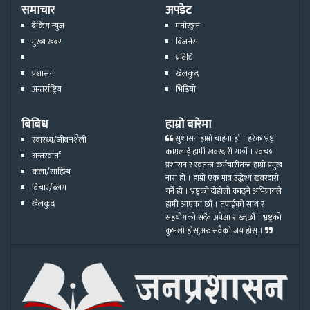
समाचार
अपडेट
ब्रेकिंग न्युज
मनोरञ्जन
मुख्य खबर
बिजनेस
प्रविधि
प्रशासन
खेलकुद
अन्तर्राष्ट्रिय
भिडियो
बिबिध
हाम्रो बारेमा
सुशासन हाम्रो चाहना हो । हरेक भ्रष्ट्र
स्वास्थ्य/जीवनशैली
कामलाई हामी खवरदारी गर्छौ । स्वच्छ
अन्तरवार्ता
प्रशासन र स्वतन्त्र कर्मचारीतन्त्र हाम्रो प्रमुख
कला/साहित्य
नारा हो । हाम्रो एक मात्र उद्धेश्य खवरदारी
विचार/ब्लग
गर्ने हो । भ्रष्ट्रको दोहोलो काढ्ने अभिप्रायले
खेलकुद
हामी आएका छौं । तपाईको साथ र
सहयोगको सदैव अपेक्षा राख्दछौं । भ्रष्ट्रको
कुभलो होस्,अरु सवैको जय होस् ।