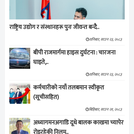
राष्ट्रिय उद्योग र संस्थानहरू पुनः जीवन्त बन्दै..
शनिबार, साउन २३, २०८३
बीपी राजमार्गमा हाइस दुर्घटना : चारजना
घाइते,..
शनिबार, साउन २३, २०८३
कर्मचारीको नयाँ तलबमान स्वीकृत
(सूचीसहित)
बिहिबार, साउन २१, २०८३
अध्यागमनअगाडि दूधे बालक काखमा च्यापेर
रोइरहेकी निलम..