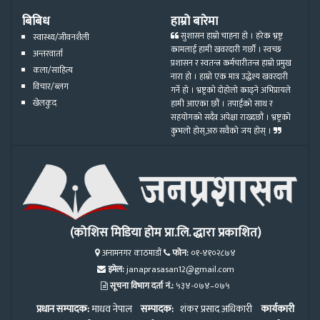
बिबिध
हाम्रो बारेमा
सुशासन हाम्रो चाहना हो । हरेक भ्रष्ट्र
स्वास्थ्य/जीवनशैली
कामलाई हामी खवरदारी गर्छौ । स्वच्छ
अन्तरवार्ता
प्रशासन र स्वतन्त्र कर्मचारीतन्त्र हाम्रो प्रमुख
कला/साहित्य
नारा हो । हाम्रो एक मात्र उद्धेश्य खवरदारी
विचार/ब्लग
गर्ने हो । भ्रष्ट्रको दोहोलो काढ्ने अभिप्रायले
खेलकुद
हामी आएका छौं । तपाईको साथ र
सहयोगको सदैव अपेक्षा राख्दछौं । भ्रष्ट्रको
कुभलो होस्,अरु सवैको जय होस् ।
(कोशिस मिडिया होम प्रा.लि. द्धारा प्रकाशित)
अनामनगर काठमाडौं
फोन:
०१-४१०२८७४
इमेल:
janaprasasan12@gmail.com
सूचना विभाग दर्ता नं.:
५३४-०७४–०७५
प्रधान सम्पादक:
माधव नेपाल
सम्पादक:
शंकर प्रसाद अधिकारी
कार्यकारी