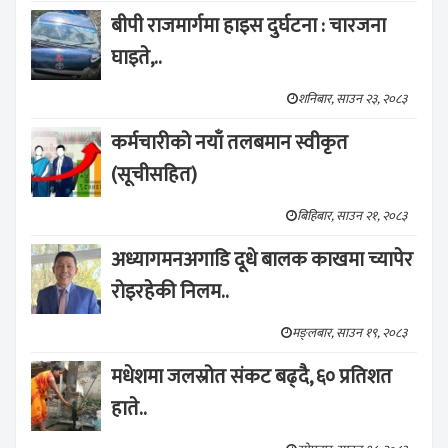
बीपी राजमार्गमा हाइस दुर्घटना : चारजना
घाइते,..
शनिबार, साउन २३, २०८३
कर्मचारीको नयाँ तलबमान स्वीकृत
(सूचीसहित)
बिहिबार, साउन २१, २०८३
अध्यागमनअगाडि दूधे बालक काखमा च्यापेर
रोइरहेकी निलम..
मङ्लबार, साउन १९, २०८३
मधेशमा जलस्रोत संकट बढ्दै, ६० प्रतिशत
हाते..