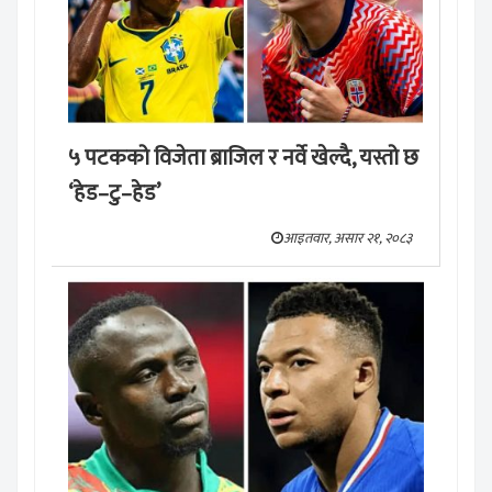
५ पटकको विजेता ब्राजिल र नर्वे खेल्दै, यस्तो छ
‘हेड–टु–हेड’
आइतवार, असार २१, २०८३