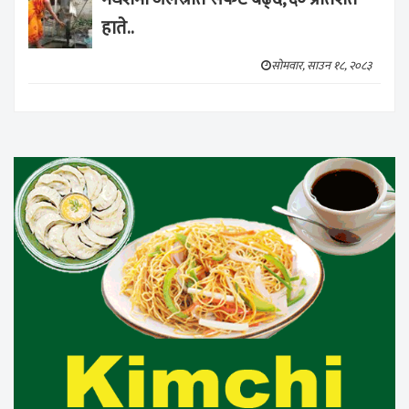
हाते..
सोमवार, साउन १८, २०८३