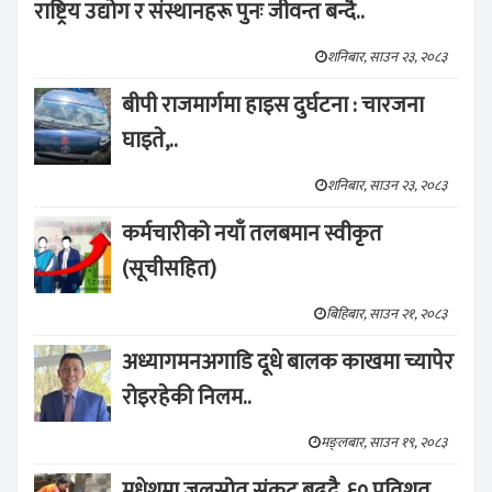
राष्ट्रिय उद्योग र संस्थानहरू पुनः जीवन्त बन्दै..
शनिबार, साउन २३, २०८३
बीपी राजमार्गमा हाइस दुर्घटना : चारजना
घाइते,..
शनिबार, साउन २३, २०८३
कर्मचारीको नयाँ तलबमान स्वीकृत
(सूचीसहित)
बिहिबार, साउन २१, २०८३
अध्यागमनअगाडि दूधे बालक काखमा च्यापेर
रोइरहेकी निलम..
मङ्लबार, साउन १९, २०८३
मधेशमा जलस्रोत संकट बढ्दै, ६० प्रतिशत