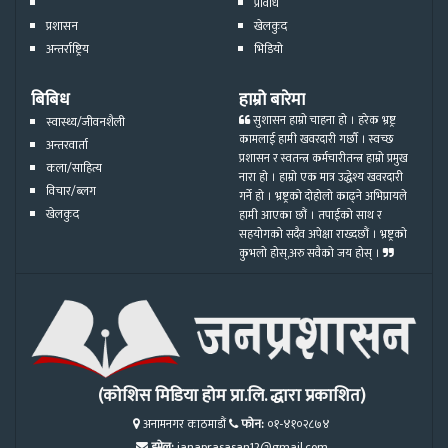
प्रविधि
प्रशासन
खेलकुद
अन्तर्राष्ट्रिय
भिडियो
बिबिध
हाम्रो बारेमा
सुशासन हाम्रो चाहना हो । हरेक भ्रष्ट्र
स्वास्थ्य/जीवनशैली
कामलाई हामी खवरदारी गर्छौ । स्वच्छ
अन्तरवार्ता
प्रशासन र स्वतन्त्र कर्मचारीतन्त्र हाम्रो प्रमुख
कला/साहित्य
नारा हो । हाम्रो एक मात्र उद्धेश्य खवरदारी
विचार/ब्लग
गर्ने हो । भ्रष्ट्रको दोहोलो काढ्ने अभिप्रायले
खेलकुद
हामी आएका छौं । तपाईको साथ र
सहयोगको सदैव अपेक्षा राख्दछौं । भ्रष्ट्रको
कुभलो होस्,अरु सवैको जय होस् ।
(कोशिस मिडिया होम प्रा.लि. द्धारा प्रकाशित)
अनामनगर काठमाडौं
फोन:
०१-४१०२८७४
इमेल:
janaprasasan12@gmail.com