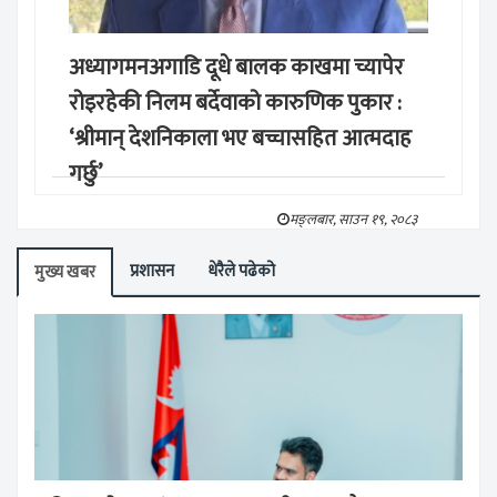
अध्यागमनअगाडि दूधे बालक काखमा च्यापेर
रोइरहेकी निलम बर्देवाको कारुणिक पुकार :
‘श्रीमान् देशनिकाला भए बच्चासहित आत्मदाह
गर्छु’
मङ्लबार, साउन १९, २०८३
प्रशासन
धेरैले पढेको
मुख्य खबर