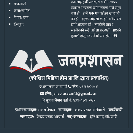
कामलाई हामी खवरदारी गर्छौ । स्वच्छ
अन्तरवार्ता
प्रशासन र स्वतन्त्र कर्मचारीतन्त्र हाम्रो प्रमुख
कला/साहित्य
नारा हो । हाम्रो एक मात्र उद्धेश्य खवरदारी
विचार/ब्लग
गर्ने हो । भ्रष्ट्रको दोहोलो काढ्ने अभिप्रायले
खेलकुद
हामी आएका छौं । तपाईको साथ र
सहयोगको सदैव अपेक्षा राख्दछौं । भ्रष्ट्रको
कुभलो होस्,अरु सवैको जय होस् ।
(कोशिस मिडिया होम प्रा.लि. द्धारा प्रकाशित)
अनामनगर काठमाडौं
फोन:
०१-४१०२८७४
इमेल:
janaprasasan12@gmail.com
सूचना विभाग दर्ता नं.:
५३४-०७४–०७५
प्रधान सम्पादक:
माधव नेपाल
सम्पादक:
शंकर प्रसाद अधिकारी
कार्यकारी
सम्पादक:
केदार प्रसाद आचार्य
सह-सम्पादक:
हरि प्रसाद अधिकारी