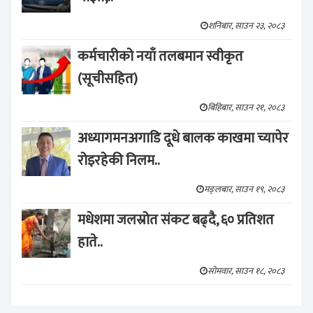
शनिबार, साउन २३, २०८३
कर्मचारीको नयाँ तलबमान स्वीकृत
(सूचीसहित)
बिहिबार, साउन २१, २०८३
अध्यागमनअगाडि दूधे बालक काखमा च्यापेर
रोइरहेकी निलम..
मङ्लबार, साउन १९, २०८३
मधेशमा जलस्रोत संकट बढ्दै, ६० प्रतिशत
हाते..
सोमवार, साउन १८, २०८३