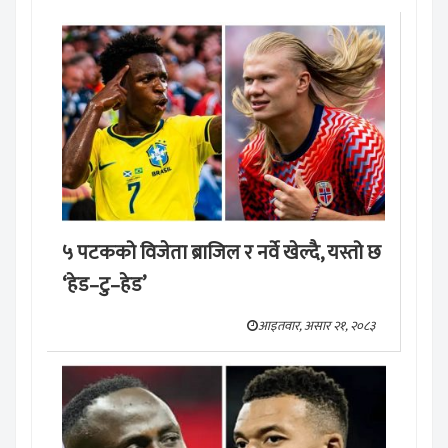
५ पटकको विजेता ब्राजिल र नर्वे खेल्दै, यस्तो छ
‘हेड–टु–हेड’
आइतवार, असार २१, २०८३