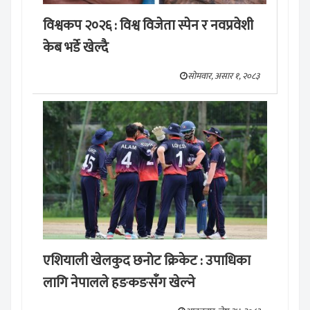
विश्वकप २०२६ : विश्व विजेता स्पेन र नवप्रवेशी
केब भर्डे खेल्दै
सोमवार, असार १, २०८३
एशियाली खेलकुद छनोट क्रिकेट : उपाधिका
लागि नेपालले हङकङसँग खेल्ने