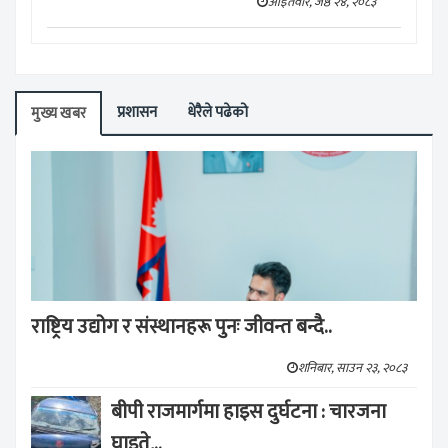
आइतवार, जेष्ठ २४, २०८३
प्रशासन
धेरैले पढेको
मुख्य खबर
राष्ट्रिय उद्योग र संस्थानहरू पुनः जीवन्त बन्दै..
शनिबार, साउन २३, २०८३
बीपी राजमार्गमा हाइस दुर्घटना : चारजना
घाइते,..