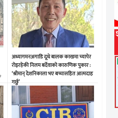
अध्यागमनअगाडि दूधे बालक काखमा च्यापेर
रोइरहेकी निलम बर्देवाको कारुणिक पुकार :
‘श्रीमान् देशनिकाला भए बच्चासहित आत्मदाह
३
गर्छु’
मङ्लबार, साउन १९, २०८३