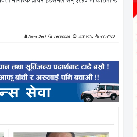
बेलायती नागरिक ब्रायन हडसनले सन् १८३० मा काठमाण्डौ
आइतवार, जेष्ठ २४, २०८३
News Desk
response