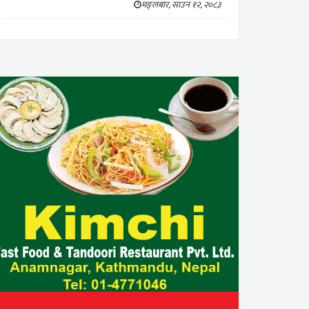
मङ्लबार, साउन १२, २०८३