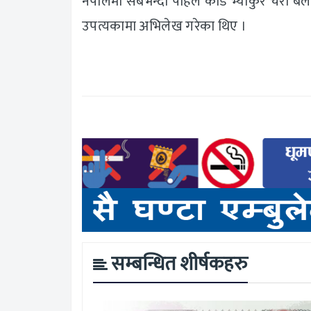
नेपालमा सबैभन्दा पहिले काँडे भ्याकुर चरा 
उपत्यकामा अभिलेख गरेका थिए ।
सम्बन्धित शीर्षकहरु