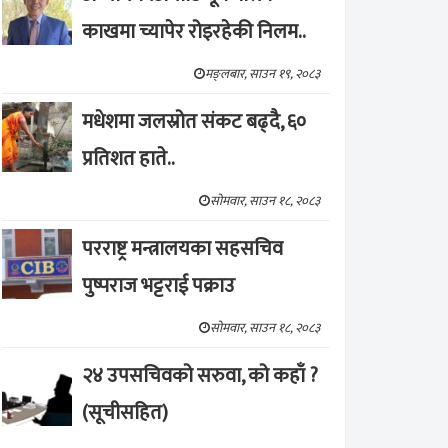
काखमा च्यापेर रोइरहेकी निलम..
मङ्लबार, साउन १९, २०८३
मधेशमा जलस्रोत संकट बढ्दै, ६०
प्रतिशत हाते..
सोमवार, साउन १८, २०८३
परराष्ट्र मन्त्रालयका सहसचिव
पुष्पराज भट्टराई पक्राउ
सोमवार, साउन १८, २०८३
२४ उपसचिवको सरुवा, को कहाँ ?
(सूचीसहित)