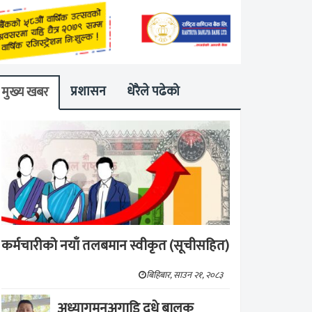
प्रशासन
धेरैले पढेको
मुख्य खबर
कर्मचारीको नयाँ तलबमान स्वीकृत (सूचीसहित)
बिहिबार, साउन २१, २०८३
अध्यागमनअगाडि दूधे बालक