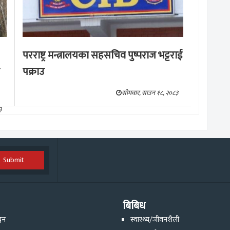
परराष्ट्र मन्त्रालयका सहसचिव पुष्पराज भट्टराई
पक्राउ
सोमवार, साउन १८, २०८३
३
Submit
बिबिध
्जन
स्वास्थ्य/जीवनशैली