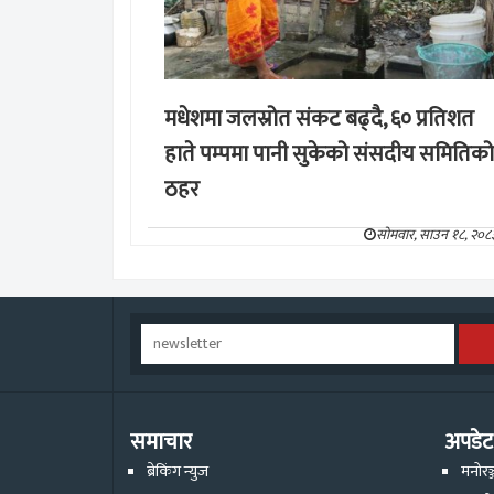
मधेशमा जलस्रोत संकट बढ्दै, ६० प्रतिशत
हाते पम्पमा पानी सुकेको संसदीय समितिको
ठहर
सोमवार, साउन १८, २०८
समाचार
अपडेट
ब्रेकिंग न्युज
मनोरञ