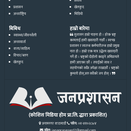
प्रविधि
प्रशासन
खेलकुद
अन्तर्राष्ट्रिय
भिडियो
बिबिध
हाम्रो बारेमा
सुशासन हाम्रो चाहना हो । हरेक भ्रष्ट्र
स्वास्थ्य/जीवनशैली
कामलाई हामी खवरदारी गर्छौ । स्वच्छ
अन्तरवार्ता
प्रशासन र स्वतन्त्र कर्मचारीतन्त्र हाम्रो प्रमुख
कला/साहित्य
नारा हो । हाम्रो एक मात्र उद्धेश्य खवरदारी
विचार/ब्लग
गर्ने हो । भ्रष्ट्रको दोहोलो काढ्ने अभिप्रायले
खेलकुद
हामी आएका छौं । तपाईको साथ र
सहयोगको सदैव अपेक्षा राख्दछौं । भ्रष्ट्रको
कुभलो होस्,अरु सवैको जय होस् ।
(कोशिस मिडिया होम प्रा.लि. द्धारा प्रकाशित)
अनामनगर काठमाडौं
फोन:
०१-४१०२८७४
इमेल:
janaprasasan12@gmail.com