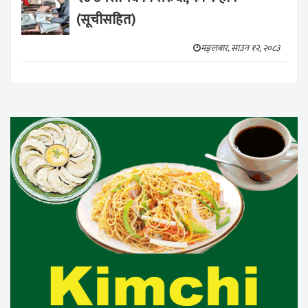
(सूचीसहित)
मङ्लबार, साउन १२, २०८३