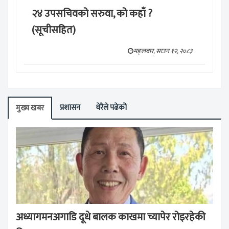
२४ उपसचिवको सरुवा, को कहाँ ?
(सूचीसहित)
मङ्लबार, साउन १२, २०८३
प्रशासन
धेरैले पढेको
मुख्य खबर
अध्यागमनअगाडि दूधे बालक काखमा च्यापेर रोइरहेकी