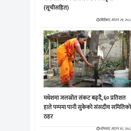
(सूचीसहित)
बिहिबार, साउन २१, २०८
मधेशमा जलस्रोत संकट बढ्दै, ६० प्रतिशत
हाते पम्पमा पानी सुकेको संसदीय समितिको
ठहर
सोमवार, साउन १८, २०८