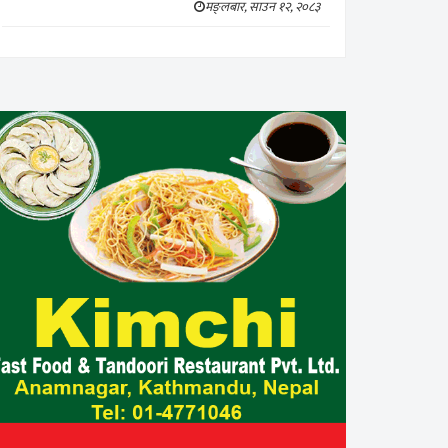
मङ्लबार, साउन १२, २०८३