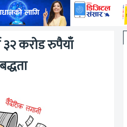
 ३२ करोड रुपैयाँ
बद्धता