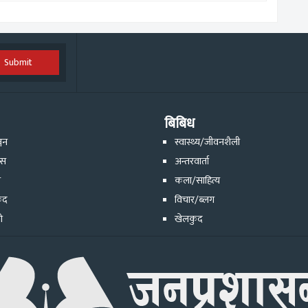
Submit
बिबिध
्जन
स्वास्थ्य/जीवनशैली
ेस
अन्तरवार्ता
ि
कला/साहित्य
ुद
विचार/ब्लग
ो
खेलकुद