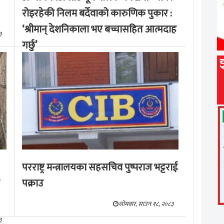
रोइरहेकी निलम बर्देवाको कारुणिक पुकार :
‘श्रीमान् देशनिकाला भए बच्चासहित आत्मदाह
३
गर्छु’
मङ्लबार, साउन १९, २०८३
परराष्ट्र मन्त्रालयका सहसचिव पुष्पराज भट्टराई
पक्राउ
सोमवार, साउन १८, २०८३
३