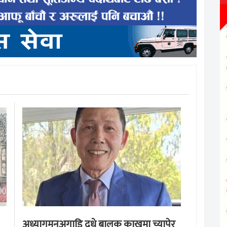
अध्यागमनअगाडि दूधे बालक काखमा च्यापेर