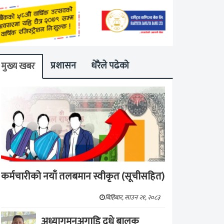
प्रशासन
धेरैले पढेको
मुख्य खबर
कर्मचारीको नयाँ तलबमान स्वीकृत (सूचीसहित)
बिहिबार, साउन २१, २०८३
अध्यागमनअगाडि दूधे बालक