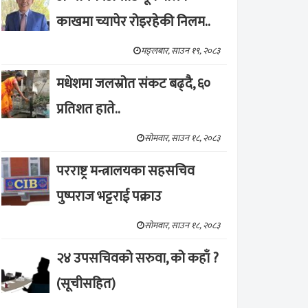
काखमा च्यापेर रोइरहेकी निलम..
मङ्लबार, साउन १९, २०८३
मधेशमा जलस्रोत संकट बढ्दै, ६०
प्रतिशत हाते..
सोमवार, साउन १८, २०८३
परराष्ट्र मन्त्रालयका सहसचिव
पुष्पराज भट्टराई पक्राउ
सोमवार, साउन १८, २०८३
२४ उपसचिवको सरुवा, को कहाँ ?
(सूचीसहित)