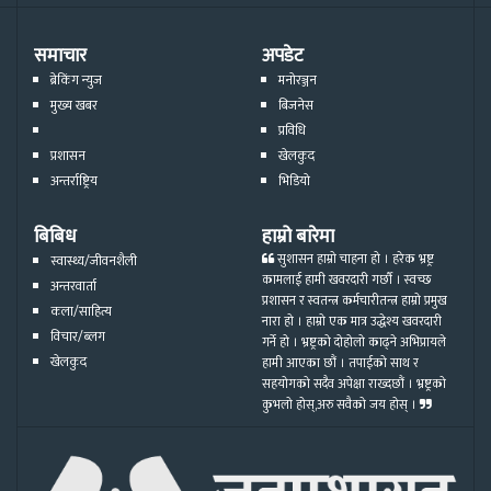
समाचार
अपडेट
ब्रेकिंग न्युज
मनोरञ्जन
मुख्य खबर
बिजनेस
प्रविधि
प्रशासन
खेलकुद
अन्तर्राष्ट्रिय
भिडियो
बिबिध
हाम्रो बारेमा
सुशासन हाम्रो चाहना हो । हरेक भ्रष्ट्र
स्वास्थ्य/जीवनशैली
कामलाई हामी खवरदारी गर्छौ । स्वच्छ
अन्तरवार्ता
प्रशासन र स्वतन्त्र कर्मचारीतन्त्र हाम्रो प्रमुख
कला/साहित्य
नारा हो । हाम्रो एक मात्र उद्धेश्य खवरदारी
विचार/ब्लग
गर्ने हो । भ्रष्ट्रको दोहोलो काढ्ने अभिप्रायले
खेलकुद
हामी आएका छौं । तपाईको साथ र
सहयोगको सदैव अपेक्षा राख्दछौं । भ्रष्ट्रको
कुभलो होस्,अरु सवैको जय होस् ।