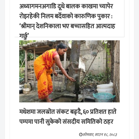
अध्यागमनअगाडि दूधे बालक काखमा च्यापेर
रोइरहेकी निलम बर्देवाको कारुणिक पुकार :
‘श्रीमान् देशनिकाला भए बच्चासहित आत्मदाह
गर्छु’
मङ्लबार, साउन १९, २०८३
मधेशमा जलस्रोत संकट बढ्दै, ६० प्रतिशत हाते
पम्पमा पानी सुकेको संसदीय समितिको ठहर
सोमवार, साउन १८, २०८३