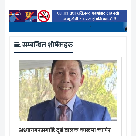
सम्बन्धित शीर्षकहरु
अध्यागमनअगाडि दूधे बालक काखमा च्यापेर