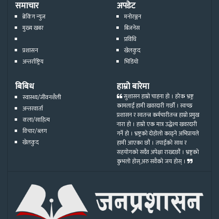
समाचार
अपडेट
ब्रेकिंग न्युज
मनोरञ्जन
मुख्य खबर
बिजनेस
प्रविधि
प्रशासन
खेलकुद
अन्तर्राष्ट्रिय
भिडियो
बिबिध
हाम्रो बारेमा
सुशासन हाम्रो चाहना हो । हरेक भ्रष्ट्र
स्वास्थ्य/जीवनशैली
कामलाई हामी खवरदारी गर्छौ । स्वच्छ
अन्तरवार्ता
प्रशासन र स्वतन्त्र कर्मचारीतन्त्र हाम्रो प्रमुख
कला/साहित्य
नारा हो । हाम्रो एक मात्र उद्धेश्य खवरदारी
विचार/ब्लग
गर्ने हो । भ्रष्ट्रको दोहोलो काढ्ने अभिप्रायले
खेलकुद
हामी आएका छौं । तपाईको साथ र
सहयोगको सदैव अपेक्षा राख्दछौं । भ्रष्ट्रको
कुभलो होस्,अरु सवैको जय होस् ।