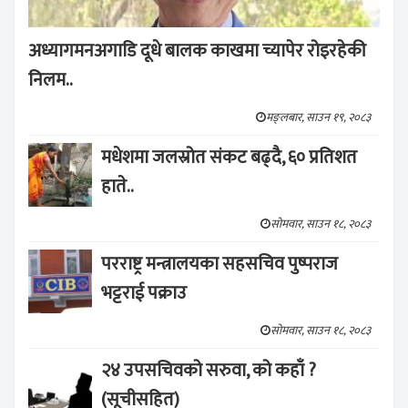
अध्यागमनअगाडि दूधे बालक काखमा च्यापेर रोइरहेकी
निलम..
मङ्लबार, साउन १९, २०८३
मधेशमा जलस्रोत संकट बढ्दै, ६० प्रतिशत
हाते..
सोमवार, साउन १८, २०८३
परराष्ट्र मन्त्रालयका सहसचिव पुष्पराज
भट्टराई पक्राउ
सोमवार, साउन १८, २०८३
२४ उपसचिवको सरुवा, को कहाँ ?
(सूचीसहित)