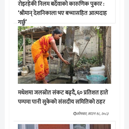
रोइरहेकी निलम बर्देवाको कारुणिक पुकार :
‘श्रीमान् देशनिकाला भए बच्चासहित आत्मदाह
गर्छु’
मङ्लबार, साउन १९, २०८३
मधेशमा जलस्रोत संकट बढ्दै, ६० प्रतिशत हाते
पम्पमा पानी सुकेको संसदीय समितिको ठहर
सोमवार, साउन १८, २०८३