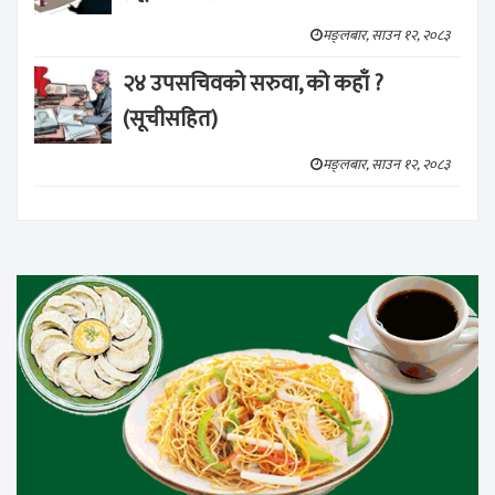
मङ्लबार, साउन १२, २०८३
२४ उपसचिवको सरुवा, को कहाँ ?
(सूचीसहित)
मङ्लबार, साउन १२, २०८३