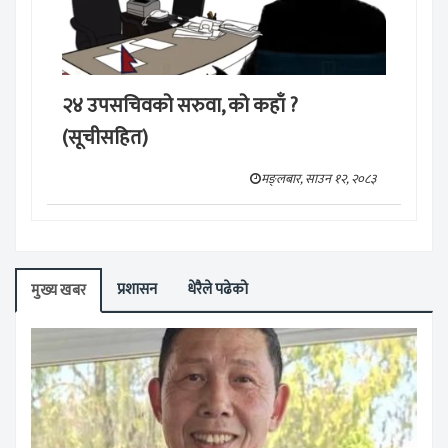
२४ उपसचिवको सरुवा, को कहाँ ?
(सूचीसहित)
मङ्लबार, साउन १२, २०८३
प्रशासन
धेरैले पढेको
मुख्य खबर