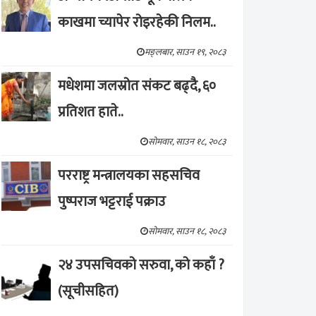
काखमा च्यापेर रोइरहेकी निलम..
मङ्लबार, साउन १९, २०८३
मधेशमा जलस्रोत संकट बढ्दै, ६०
प्रतिशत हाते..
सोमवार, साउन १८, २०८३
परराष्ट्र मन्त्रालयका सहसचिव
पुष्पराज भट्टराई पक्राउ
सोमवार, साउन १८, २०८३
२४ उपसचिवको सरुवा, को कहाँ ?
(सूचीसहित)