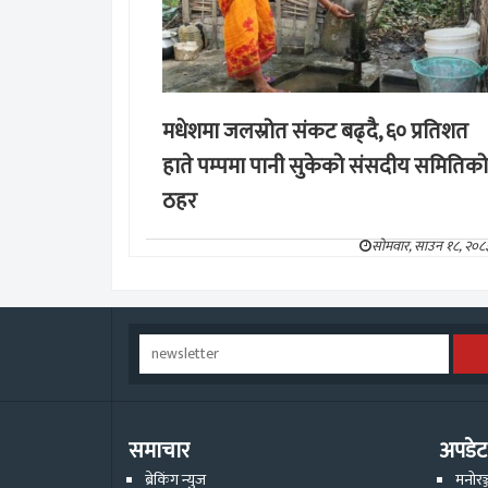
मधेशमा जलस्रोत संकट बढ्दै, ६० प्रतिशत
हाते पम्पमा पानी सुकेको संसदीय समितिको
ठहर
सोमवार, साउन १८, २०८
समाचार
अपडेट
ब्रेकिंग न्युज
मनोरञ