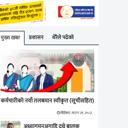
प्रशासन
धेरैले पढेको
मुख्य खबर
कर्मचारीको नयाँ तलबमान स्वीकृत (सूचीसहित)
बिहिबार, साउन २१, २०८३
अध्यागमनअगाडि दूधे बालक