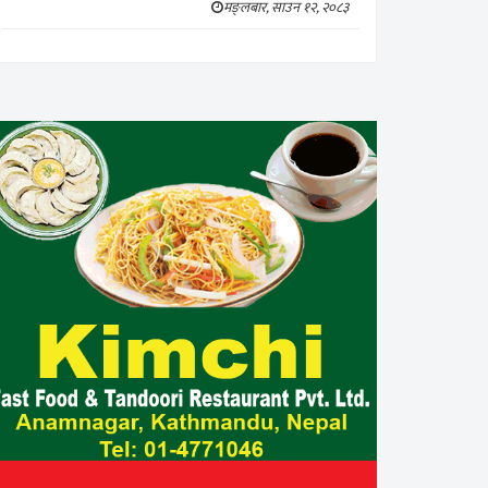
मङ्लबार, साउन १२, २०८३