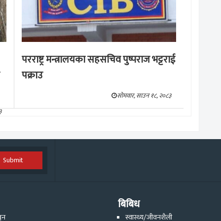
परराष्ट्र मन्त्रालयका सहसचिव पुष्पराज भट्टराई
पक्राउ
सोमवार, साउन १८, २०८३
३
Submit
बिबिध
्जन
स्वास्थ्य/जीवनशैली