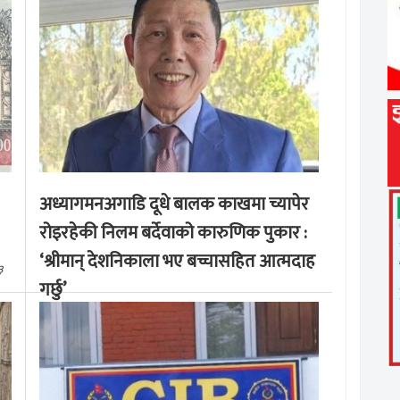
अध्यागमनअगाडि दूधे बालक काखमा च्यापेर
रोइरहेकी निलम बर्देवाको कारुणिक पुकार :
‘श्रीमान् देशनिकाला भए बच्चासहित आत्मदाह
३
गर्छु’
मङ्लबार, साउन १९, २०८३