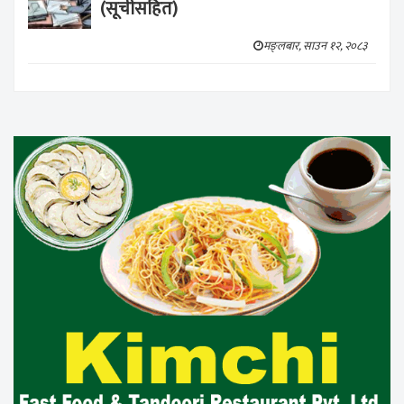
(सूचीसहित)
मङ्लबार, साउन १२, २०८३