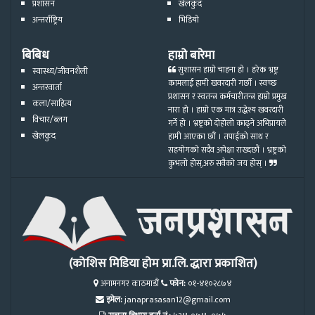
प्रशासन
खेलकुद
अन्तर्राष्ट्रिय
भिडियो
बिबिध
हाम्रो बारेमा
सुशासन हाम्रो चाहना हो । हरेक भ्रष्ट्र
स्वास्थ्य/जीवनशैली
कामलाई हामी खवरदारी गर्छौ । स्वच्छ
अन्तरवार्ता
प्रशासन र स्वतन्त्र कर्मचारीतन्त्र हाम्रो प्रमुख
कला/साहित्य
नारा हो । हाम्रो एक मात्र उद्धेश्य खवरदारी
विचार/ब्लग
गर्ने हो । भ्रष्ट्रको दोहोलो काढ्ने अभिप्रायले
खेलकुद
हामी आएका छौं । तपाईको साथ र
सहयोगको सदैव अपेक्षा राख्दछौं । भ्रष्ट्रको
कुभलो होस्,अरु सवैको जय होस् ।
(कोशिस मिडिया होम प्रा.लि. द्धारा प्रकाशित)
अनामनगर काठमाडौं
फोन:
०१-४१०२८७४
इमेल:
janaprasasan12@gmail.com