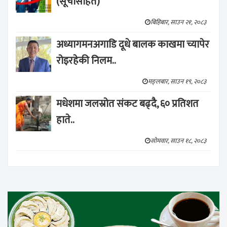
(सूचीसहित)
बिहिबार, साउन २१, २०८३
अध्यागमनअगाडि दूधे बालक काखमा च्यापेर
रोइरहेकी निलम..
मङ्लबार, साउन १९, २०८३
मधेशमा जलस्रोत संकट बढ्दै, ६० प्रतिशत
हाते..
सोमवार, साउन १८, २०८३