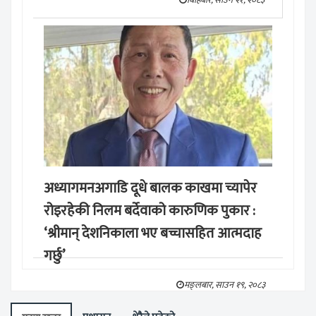
बिहिबार, साउन २१, २०८३
अध्यागमनअगाडि दूधे बालक काखमा च्यापेर
रोइरहेकी निलम बर्देवाको कारुणिक पुकार :
‘श्रीमान् देशनिकाला भए बच्चासहित आत्मदाह
गर्छु’
मङ्लबार, साउन १९, २०८३