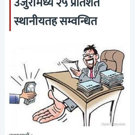
उजुरीमध्ये २५ प्रतिशत
स्थानीयतह सम्वन्धित