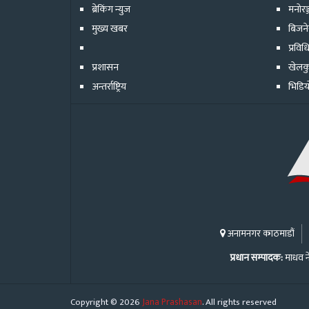
ब्रेकिंग न्युज
मनोरञ
मुख्य खबर
बिजन
प्रविध
प्रशासन
खेलक
अन्तर्राष्ट्रिय
भिडिय
अनामनगर काठमाडौं
प्रधान सम्पादक:
माधव न
Copyright © 2026
Jana Prashasan
. All rights reserved