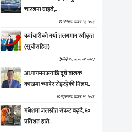
चारजना घाइते,..
शनिबार, साउन २३, २०८३
कर्मचारीको नयाँ तलबमान स्वीकृत
(सूचीसहित)
बिहिबार, साउन २१, २०८३
अध्यागमनअगाडि दूधे बालक
काखमा च्यापेर रोइरहेकी निलम..
मङ्लबार, साउन १९, २०८३
मधेशमा जलस्रोत संकट बढ्दै, ६०
प्रतिशत हाते..