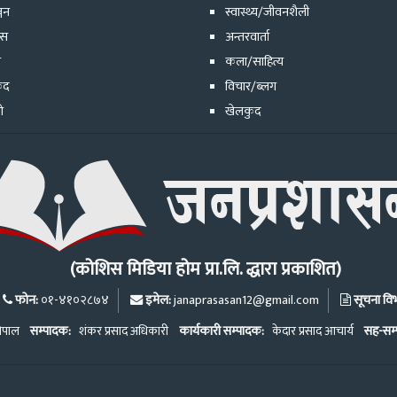
्जन
स्वास्थ्य/जीवनशैली
ेस
अन्तरवार्ता
ि
कला/साहित्य
ुद
विचार/ब्लग
ो
खेलकुद
(कोशिस मिडिया होम प्रा.लि. द्धारा प्रकाशित)
फोन:
इमेल:
सूचना विभा
०१-४१०२८७४
janaprasasan12@gmail.com
ेपाल
सम्पादक:
शंकर प्रसाद अधिकारी
कार्यकारी सम्पादक:
केदार प्रसाद आचार्य
सह-सम्