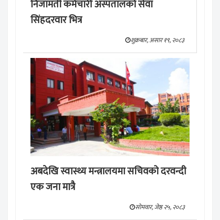
निजामती कर्मचारी अस्पतालको सेवा
सिंहदरवार भित्र
शुक्रबार, असार १९, २०८३
अबदेखि स्वास्थ्य मन्त्रालयमा सचिवको दरवन्दी
एक जना मात्रै
सोमवार, जेष्ठ २५, २०८३