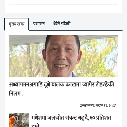
प्रशासन
धेरैले पढेको
मुख्य खबर
अध्यागमनअगाडि दूधे बालक काखमा च्यापेर रोइरहेकी
निलम..
मङ्लबार, साउन १९, २०८३
मधेशमा जलस्रोत संकट बढ्दै, ६० प्रतिशत
हाते..