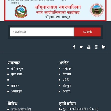
Submit
समाचार
अपडेट
ब्रेकिंग न्युज
मनोरञ्जन
मुख्य खबर
बिजनेस
प्रविधि
प्रशासन
खेलकुद
अन्तर्राष्ट्रिय
भिडियो
बिबिध
हाम्रो बारेमा
सुशासन हाम्रो चाहना हो । हरेक भ्रष्ट्र
स्वास्थ्य/जीवनशैली