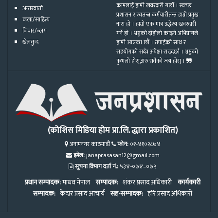
कामलाई हामी खवरदारी गर्छौ । स्वच्छ
अन्तरवार्ता
प्रशासन र स्वतन्त्र कर्मचारीतन्त्र हाम्रो प्रमुख
कला/साहित्य
नारा हो । हाम्रो एक मात्र उद्धेश्य खवरदारी
विचार/ब्लग
गर्ने हो । भ्रष्ट्रको दोहोलो काढ्ने अभिप्रायले
खेलकुद
हामी आएका छौं । तपाईको साथ र
सहयोगको सदैव अपेक्षा राख्दछौं । भ्रष्ट्रको
कुभलो होस्,अरु सवैको जय होस् ।
(कोशिस मिडिया होम प्रा.लि. द्धारा प्रकाशित)
अनामनगर काठमाडौं
फोन:
०१-४१०२८७४
इमेल:
janaprasasan12@gmail.com
सूचना विभाग दर्ता नं.:
५३४-०७४–०७५
प्रधान सम्पादक:
माधव नेपाल
सम्पादक:
शंकर प्रसाद अधिकारी
कार्यकारी
सम्पादक:
केदार प्रसाद आचार्य
सह-सम्पादक:
हरि प्रसाद अधिकारी