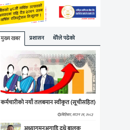
प्रशासन
धेरैले पढेको
मुख्य खबर
कर्मचारीको नयाँ तलबमान स्वीकृत (सूचीसहित)
बिहिबार, साउन २१, २०८३
अध्यागमनअगाडि दूधे बालक