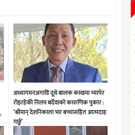
अध्यागमनअगाडि दूधे बालक काखमा च्यापेर
रोइरहेकी निलम बर्देवाको कारुणिक पुकार :
‘श्रीमान् देशनिकाला भए बच्चासहित आत्मदाह
३
गर्छु’
मङ्लबार, साउन १९, २०८३