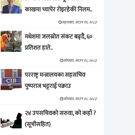
काखमा च्यापेर रोइरहेकी निलम..
मङ्लबार, साउन १९, २०८३
मधेशमा जलस्रोत संकट बढ्दै, ६०
प्रतिशत हाते..
सोमवार, साउन १८, २०८३
परराष्ट्र मन्त्रालयका सहसचिव
पुष्पराज भट्टराई पक्राउ
सोमवार, साउन १८, २०८३
२४ उपसचिवको सरुवा, को कहाँ ?
(सूचीसहित)