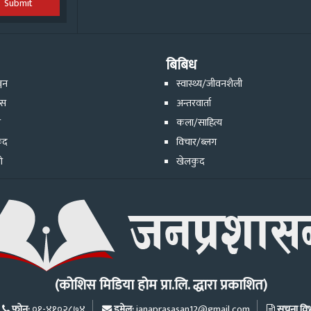
Submit
बिबिध
्जन
स्वास्थ्य/जीवनशैली
ेस
अन्तरवार्ता
ि
कला/साहित्य
ुद
विचार/ब्लग
ो
खेलकुद
(कोशिस मिडिया होम प्रा.लि. द्धारा प्रकाशित)
फोन:
इमेल:
सूचना विभा
०१-४१०२८७४
janaprasasan12@gmail.com