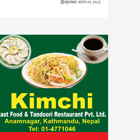
मङ्लबार, साउन १२, २०८३