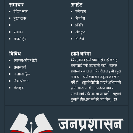
समाचार
अपडेट
ब्रेकिंग न्युज
मनोरञ्जन
मुख्य खबर
बिजनेस
प्रविधि
प्रशासन
खेलकुद
अन्तर्राष्ट्रिय
भिडियो
बिबिध
हाम्रो बारेमा
सुशासन हाम्रो चाहना हो । हरेक भ्रष्ट्र
स्वास्थ्य/जीवनशैली
कामलाई हामी खवरदारी गर्छौ । स्वच्छ
अन्तरवार्ता
प्रशासन र स्वतन्त्र कर्मचारीतन्त्र हाम्रो प्रमुख
कला/साहित्य
नारा हो । हाम्रो एक मात्र उद्धेश्य खवरदारी
विचार/ब्लग
गर्ने हो । भ्रष्ट्रको दोहोलो काढ्ने अभिप्रायले
खेलकुद
हामी आएका छौं । तपाईको साथ र
सहयोगको सदैव अपेक्षा राख्दछौं । भ्रष्ट्रको
कुभलो होस्,अरु सवैको जय होस् ।