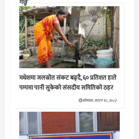
गर्छु’
मङ्लबार, साउन १९, २०८३
मधेशमा जलस्रोत संकट बढ्दै, ६० प्रतिशत हाते
पम्पमा पानी सुकेको संसदीय समितिको ठहर
सोमवार, साउन १८, २०८३