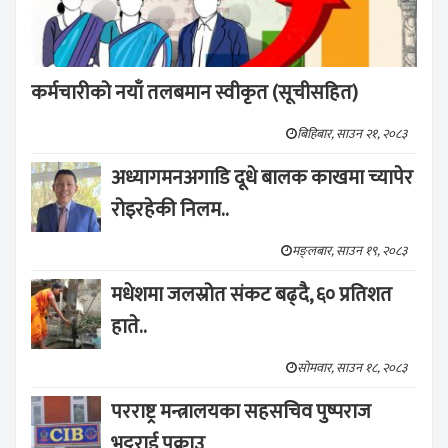
कर्मचारीको नयाँ तलबमान स्वीकृत (सूचीसहित)
बिहिबार, साउन २१, २०८३
अध्यागमनअगाडि दूधे बालक काखमा च्यापेर
रोइरहेकी निलम..
मङ्लबार, साउन १९, २०८३
मधेशमा जलस्रोत संकट बढ्दै, ६० प्रतिशत
हाते..
सोमवार, साउन १८, २०८३
परराष्ट्र मन्त्रालयका सहसचिव पुष्पराज
भट्टराई पक्राउ