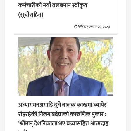
कर्मचारीको नयाँ तलबमान स्वीकृत
(सूचीसहित)
बिहिबार, साउन २१, २०८३
अध्यागमनअगाडि दूधे बालक काखमा च्यापेर
रोइरहेकी निलम बर्देवाको कारुणिक पुकार :
‘श्रीमान् देशनिकाला भए बच्चासहित आत्मदाह