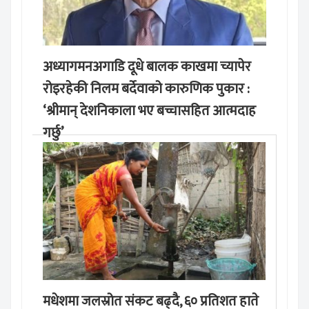
अध्यागमनअगाडि दूधे बालक काखमा च्यापेर
रोइरहेकी निलम बर्देवाको कारुणिक पुकार :
‘श्रीमान् देशनिकाला भए बच्चासहित आत्मदाह
गर्छु’
मङ्लबार, साउन १९, २०८३
मधेशमा जलस्रोत संकट बढ्दै, ६० प्रतिशत हाते