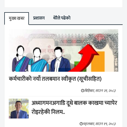
प्रशासन
धेरैले पढेको
मुख्य खबर
कर्मचारीको नयाँ तलबमान स्वीकृत (सूचीसहित)
बिहिबार, साउन २१, २०८३
अध्यागमनअगाडि दूधे बालक काखमा च्यापेर
रोइरहेकी निलम..
मङ्लबार, साउन १९, २०८३