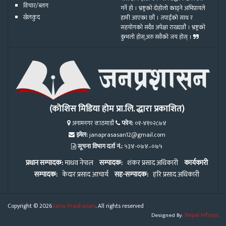
विचार/ब्लग
गर्ने हो । भ्रष्ट्रको दोहोलो काढ्ने अभिप्रायले
खेलकुद
हामी आएका छौं । तपाईको साथ र
सहयोगको सदैव अपेक्षा राख्दछौं । भ्रष्ट्रको
कुभलो होस्,अरु सवैको जय होस् ।
(कोशिस मिडिया होम प्रा.लि. द्धारा प्रकाशित)
अनामनगर काठमाडौं
फोन:
०१-४१०२८७४
इमेल:
janaprasasan12@gmail.com
सूचना विभाग दर्ता नं.:
५३४-०७४–०७५
प्रधान सम्पादक:
माधव नेपाल
सम्पादक:
शंकर प्रसाद अधिकारी
कार्यकारी
सम्पादक:
केदार प्रसाद आचार्य
सह-सम्पादक:
हरि प्रसाद अधिकारी
Copyright © 2026
Jana Prashasan
. All rights reserved
Designed By:
Nepal Infosys