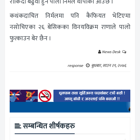
रोकिँदा बढुवा हुने पालो निर्मल थापाको आउँछ ।
कथंकदाचित निर्मलमा पनि कैफियत भेटिएमा
नसोचिएका २६ बेसिकका विनयविक्रम राणाले पालो
फुत्काउन बेर छैन ।
News Desk
response
बुधबार, साउन २९, २०७६
सम्बन्धित शीर्षकहरु