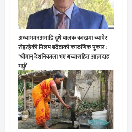
अध्यागमनअगाडि दूधे बालक काखमा च्यापेर
रोइरहेकी निलम बर्देवाको कारुणिक पुकार :
‘श्रीमान् देशनिकाला भए बच्चासहित आत्मदाह
गर्छु’
मङ्लबार, साउन १९, २०८३