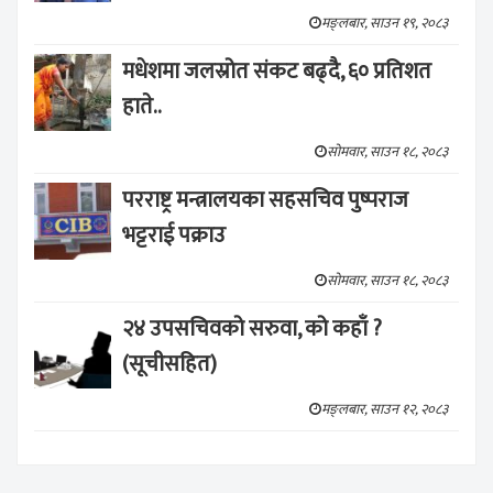
मङ्लबार, साउन १९, २०८३
मधेशमा जलस्रोत संकट बढ्दै, ६० प्रतिशत
हाते..
सोमवार, साउन १८, २०८३
परराष्ट्र मन्त्रालयका सहसचिव पुष्पराज
भट्टराई पक्राउ
सोमवार, साउन १८, २०८३
२४ उपसचिवको सरुवा, को कहाँ ?
(सूचीसहित)
मङ्लबार, साउन १२, २०८३