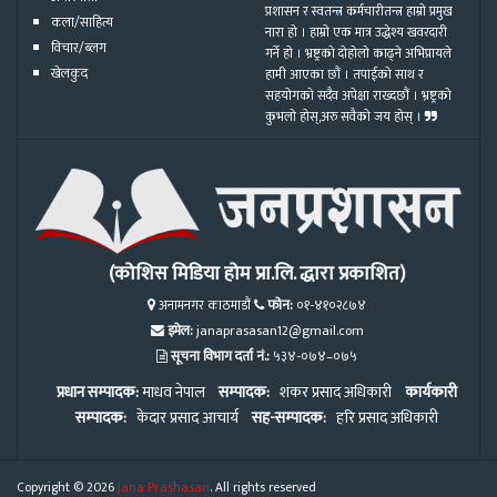
प्रशासन र स्वतन्त्र कर्मचारीतन्त्र हाम्रो प्रमुख
कला/साहित्य
नारा हो । हाम्रो एक मात्र उद्धेश्य खवरदारी
विचार/ब्लग
गर्ने हो । भ्रष्ट्रको दोहोलो काढ्ने अभिप्रायले
खेलकुद
हामी आएका छौं । तपाईको साथ र
सहयोगको सदैव अपेक्षा राख्दछौं । भ्रष्ट्रको
कुभलो होस्,अरु सवैको जय होस् ।
(कोशिस मिडिया होम प्रा.लि. द्धारा प्रकाशित)
अनामनगर काठमाडौं
फोन:
०१-४१०२८७४
इमेल:
janaprasasan12@gmail.com
सूचना विभाग दर्ता नं.:
५३४-०७४–०७५
प्रधान सम्पादक:
माधव नेपाल
सम्पादक:
शंकर प्रसाद अधिकारी
कार्यकारी
सम्पादक:
केदार प्रसाद आचार्य
सह-सम्पादक:
हरि प्रसाद अधिकारी
Copyright © 2026
Jana Prashasan
. All rights reserved