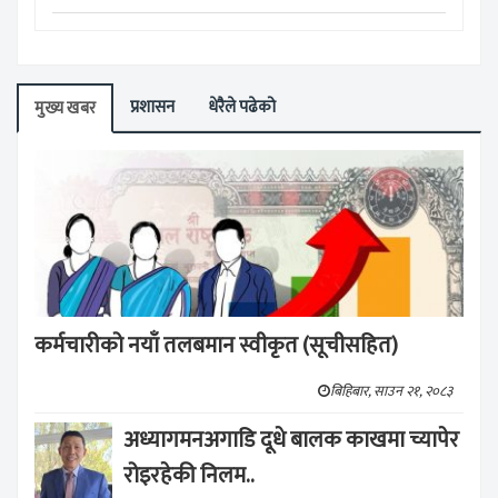
प्रशासन
धेरैले पढेको
मुख्य खबर
कर्मचारीको नयाँ तलबमान स्वीकृत (सूचीसहित)
बिहिबार, साउन २१, २०८३
अध्यागमनअगाडि दूधे बालक काखमा च्यापेर
रोइरहेकी निलम..