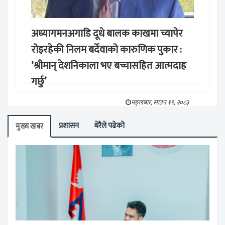
अध्यागमनअगाडि दूधे बालक काखमा च्यापेर
रोइरहेकी निलम बर्देवाको कारुणिक पुकार :
‘श्रीमान् देशनिकाला भए बच्चासहित आत्मदाह
गर्छु’
मङ्लबार, साउन १९, २०८३
प्रशासन
धेरैले पढेको
मुख्य खबर