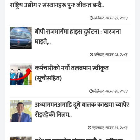
राष्ट्रिय उद्योग र संस्थानहरू पुनः जीवन्त बन्दै..
शनिबार, साउन २३, २०८३
बीपी राजमार्गमा हाइस दुर्घटना : चारजना
घाइते,..
शनिबार, साउन २३, २०८३
कर्मचारीको नयाँ तलबमान स्वीकृत
(सूचीसहित)
बिहिबार, साउन २१, २०८३
अध्यागमनअगाडि दूधे बालक काखमा च्यापेर
रोइरहेकी निलम..
मङ्लबार, साउन १९, २०८३