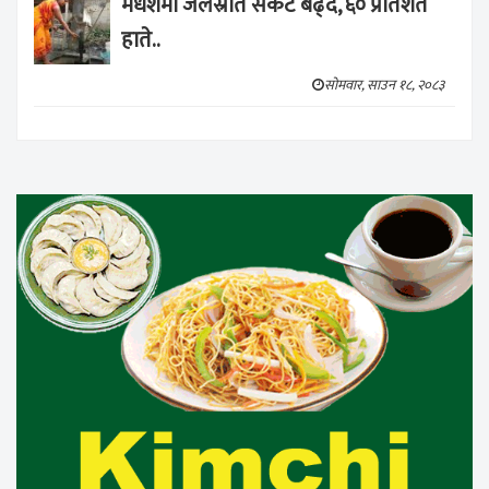
मधेशमा जलस्रोत संकट बढ्दै, ६० प्रतिशत
हाते..
सोमवार, साउन १८, २०८३