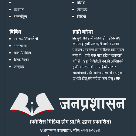
प्रविधि
प्रशासन
खेलकुद
अन्तर्राष्ट्रिय
भिडियो
बिबिध
हाम्रो बारेमा
सुशासन हाम्रो चाहना हो । हरेक भ्रष्ट्र
स्वास्थ्य/जीवनशैली
कामलाई हामी खवरदारी गर्छौ । स्वच्छ
अन्तरवार्ता
प्रशासन र स्वतन्त्र कर्मचारीतन्त्र हाम्रो प्रमुख
कला/साहित्य
नारा हो । हाम्रो एक मात्र उद्धेश्य खवरदारी
विचार/ब्लग
गर्ने हो । भ्रष्ट्रको दोहोलो काढ्ने अभिप्रायले
खेलकुद
हामी आएका छौं । तपाईको साथ र
सहयोगको सदैव अपेक्षा राख्दछौं । भ्रष्ट्रको
कुभलो होस्,अरु सवैको जय होस् ।
(कोशिस मिडिया होम प्रा.लि. द्धारा प्रकाशित)
अनामनगर काठमाडौं
फोन:
०१-४१०२८७४