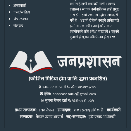
कामलाई हामी खवरदारी गर्छौ । स्वच्छ
अन्तरवार्ता
प्रशासन र स्वतन्त्र कर्मचारीतन्त्र हाम्रो प्रमुख
कला/साहित्य
नारा हो । हाम्रो एक मात्र उद्धेश्य खवरदारी
विचार/ब्लग
गर्ने हो । भ्रष्ट्रको दोहोलो काढ्ने अभिप्रायले
खेलकुद
हामी आएका छौं । तपाईको साथ र
सहयोगको सदैव अपेक्षा राख्दछौं । भ्रष्ट्रको
कुभलो होस्,अरु सवैको जय होस् ।
(कोशिस मिडिया होम प्रा.लि. द्धारा प्रकाशित)
अनामनगर काठमाडौं
फोन:
०१-४१०२८७४
इमेल:
janaprasasan12@gmail.com
सूचना विभाग दर्ता नं.:
५३४-०७४–०७५
प्रधान सम्पादक:
माधव नेपाल
सम्पादक:
शंकर प्रसाद अधिकारी
कार्यकारी
सम्पादक:
केदार प्रसाद आचार्य
सह-सम्पादक:
हरि प्रसाद अधिकारी