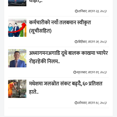
घाइते,..
शनिबार, साउन २३, २०८३
कर्मचारीको नयाँ तलबमान स्वीकृत
(सूचीसहित)
बिहिबार, साउन २१, २०८३
अध्यागमनअगाडि दूधे बालक काखमा च्यापेर
रोइरहेकी निलम..
मङ्लबार, साउन १९, २०८३
मधेशमा जलस्रोत संकट बढ्दै, ६० प्रतिशत
हाते..
सोमवार, साउन १८, २०८३