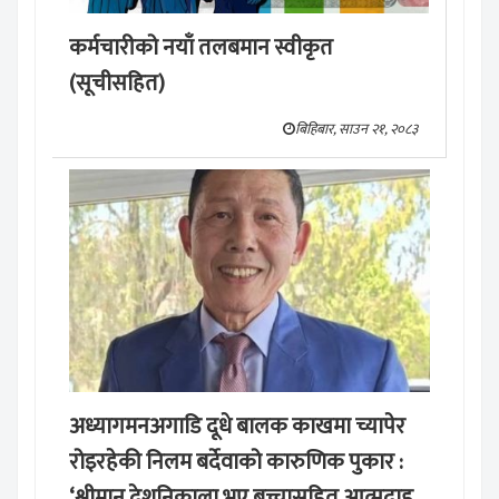
कर्मचारीको नयाँ तलबमान स्वीकृत
(सूचीसहित)
बिहिबार, साउन २१, २०८३
अध्यागमनअगाडि दूधे बालक काखमा च्यापेर
रोइरहेकी निलम बर्देवाको कारुणिक पुकार :
‘श्रीमान् देशनिकाला भए बच्चासहित आत्मदाह