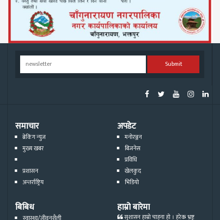
Submit
समाचार
अपडेट
ब्रेकिंग न्युज
मनोरञ्जन
मुख्य खबर
बिजनेस
प्रविधि
प्रशासन
खेलकुद
अन्तर्राष्ट्रिय
भिडियो
बिबिध
हाम्रो बारेमा
सुशासन हाम्रो चाहना हो । हरेक भ्रष्ट्र
स्वास्थ्य/जीवनशैली