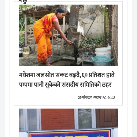
गर्छु’
मङ्लबार, साउन १९, २०८३
मधेशमा जलस्रोत संकट बढ्दै, ६० प्रतिशत हाते
पम्पमा पानी सुकेको संसदीय समितिको ठहर
सोमवार, साउन १८, २०८३