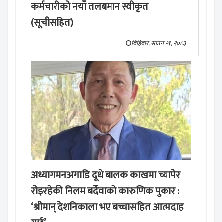
कर्मचारीको नयाँ तलबमान स्वीकृत
(सूचीसहित)
बिहिबार, साउन २१, २०८३
अध्यागमनअगाडि दूधे बालक काखमा च्यापेर
रोइरहेकी निलम बर्देवाको कारुणिक पुकार :
‘श्रीमान् देशनिकाला भए बच्चासहित आत्मदाह