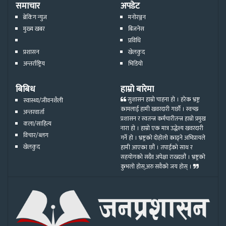
समाचार
अपडेट
ब्रेकिंग न्युज
मनोरञ्जन
मुख्य खबर
बिजनेस
प्रविधि
प्रशासन
खेलकुद
अन्तर्राष्ट्रिय
भिडियो
बिबिध
हाम्रो बारेमा
सुशासन हाम्रो चाहना हो । हरेक भ्रष्ट्र
स्वास्थ्य/जीवनशैली
कामलाई हामी खवरदारी गर्छौ । स्वच्छ
अन्तरवार्ता
प्रशासन र स्वतन्त्र कर्मचारीतन्त्र हाम्रो प्रमुख
कला/साहित्य
नारा हो । हाम्रो एक मात्र उद्धेश्य खवरदारी
विचार/ब्लग
गर्ने हो । भ्रष्ट्रको दोहोलो काढ्ने अभिप्रायले
खेलकुद
हामी आएका छौं । तपाईको साथ र
सहयोगको सदैव अपेक्षा राख्दछौं । भ्रष्ट्रको
कुभलो होस्,अरु सवैको जय होस् ।