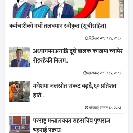
कर्मचारीको नयाँ तलबमान स्वीकृत (सूचीसहित)
बिहिबार, साउन २१, २०८३
अध्यागमनअगाडि दूधे बालक काखमा च्यापेर
रोइरहेकी निलम..
मङ्लबार, साउन १९, २०८३
मधेशमा जलस्रोत संकट बढ्दै, ६० प्रतिशत
हाते..
सोमवार, साउन १८, २०८३
परराष्ट्र मन्त्रालयका सहसचिव पुष्पराज
भट्टराई पक्राउ