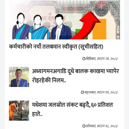
कर्मचारीको नयाँ तलबमान स्वीकृत (सूचीसहित)
बिहिबार, साउन २१, २०८३
अध्यागमनअगाडि दूधे बालक काखमा च्यापेर
रोइरहेकी निलम..
मङ्लबार, साउन १९, २०८३
मधेशमा जलस्रोत संकट बढ्दै, ६० प्रतिशत
हाते..
सोमवार, साउन १८, २०८३