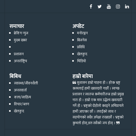
समाचार
अपडेट
ब्रेकिंग न्युज
मनोरञ्जन
मुख्य खबर
बिजनेस
प्रविधि
प्रशासन
खेलकुद
अन्तर्राष्ट्रिय
भिडियो
बिबिध
हाम्रो बारेमा
सुशासन हाम्रो चाहना हो । हरेक भ्रष्ट्र
स्वास्थ्य/जीवनशैली
कामलाई हामी खवरदारी गर्छौ । स्वच्छ
अन्तरवार्ता
प्रशासन र स्वतन्त्र कर्मचारीतन्त्र हाम्रो प्रमुख
कला/साहित्य
नारा हो । हाम्रो एक मात्र उद्धेश्य खवरदारी
विचार/ब्लग
गर्ने हो । भ्रष्ट्रको दोहोलो काढ्ने अभिप्रायले
खेलकुद
हामी आएका छौं । तपाईको साथ र
सहयोगको सदैव अपेक्षा राख्दछौं । भ्रष्ट्रको
कुभलो होस्,अरु सवैको जय होस् ।