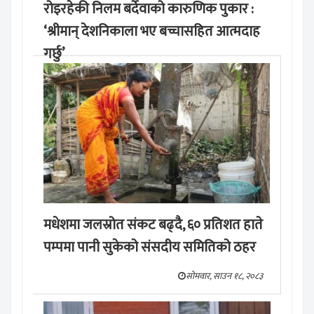
रोइरहेकी निलम बर्देवाको कारुणिक पुकार :
‘श्रीमान् देशनिकाला भए बच्चासहित आत्मदाह
गर्छु’
मङ्लबार, साउन १९, २०८३
मधेशमा जलस्रोत संकट बढ्दै, ६० प्रतिशत हाते
पम्पमा पानी सुकेको संसदीय समितिको ठहर
सोमवार, साउन १८, २०८३