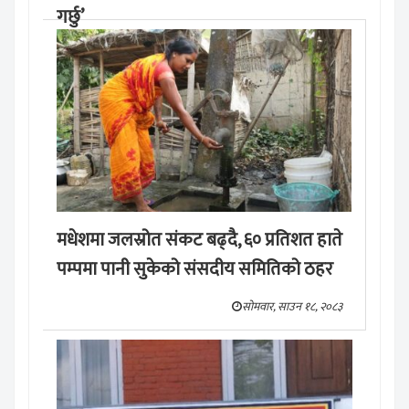
गर्छु’
मङ्लबार, साउन १९, २०८३
मधेशमा जलस्रोत संकट बढ्दै, ६० प्रतिशत हाते
पम्पमा पानी सुकेको संसदीय समितिको ठहर
सोमवार, साउन १८, २०८३