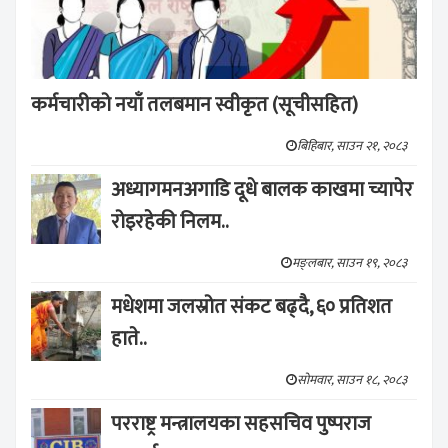
कर्मचारीको नयाँ तलबमान स्वीकृत (सूचीसहित)
बिहिबार, साउन २१, २०८३
अध्यागमनअगाडि दूधे बालक काखमा च्यापेर
रोइरहेकी निलम..
मङ्लबार, साउन १९, २०८३
मधेशमा जलस्रोत संकट बढ्दै, ६० प्रतिशत
हाते..
सोमवार, साउन १८, २०८३
परराष्ट्र मन्त्रालयका सहसचिव पुष्पराज