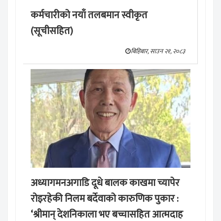
कर्मचारीको नयाँ तलबमान स्वीकृत
(सूचीसहित)
बिहिबार, साउन २१, २०८३
अध्यागमनअगाडि दूधे बालक काखमा च्यापेर
रोइरहेकी निलम बर्देवाको कारुणिक पुकार :
‘श्रीमान् देशनिकाला भए बच्चासहित आत्मदाह