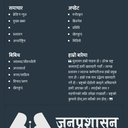
समाचार
अपडेट
ब्रेकिंग न्युज
मनोरञ्जन
मुख्य खबर
बिजनेस
प्रविधि
प्रशासन
खेलकुद
अन्तर्राष्ट्रिय
भिडियो
बिबिध
हाम्रो बारेमा
सुशासन हाम्रो चाहना हो । हरेक भ्रष्ट्र
स्वास्थ्य/जीवनशैली
कामलाई हामी खवरदारी गर्छौ । स्वच्छ
अन्तरवार्ता
प्रशासन र स्वतन्त्र कर्मचारीतन्त्र हाम्रो प्रमुख
कला/साहित्य
नारा हो । हाम्रो एक मात्र उद्धेश्य खवरदारी
विचार/ब्लग
गर्ने हो । भ्रष्ट्रको दोहोलो काढ्ने अभिप्रायले
खेलकुद
हामी आएका छौं । तपाईको साथ र
सहयोगको सदैव अपेक्षा राख्दछौं । भ्रष्ट्रको
कुभलो होस्,अरु सवैको जय होस् ।