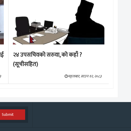
ाई
२४ उपसचिवको सरुवा, को कहाँ ?
(सूचीसहित)
३
मङ्लबार, साउन १२, २०८३
Submit