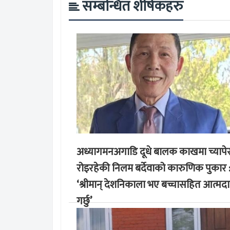
सम्बन्धित शीर्षकहरु
अध्यागमनअगाडि दूधे बालक काखमा च्यापे
रोइरहेकी निलम बर्देवाको कारुणिक पुकार 
‘श्रीमान् देशनिकाला भए बच्चासहित आत्मद
गर्छु’
मङ्लबार, साउन १९, २०८