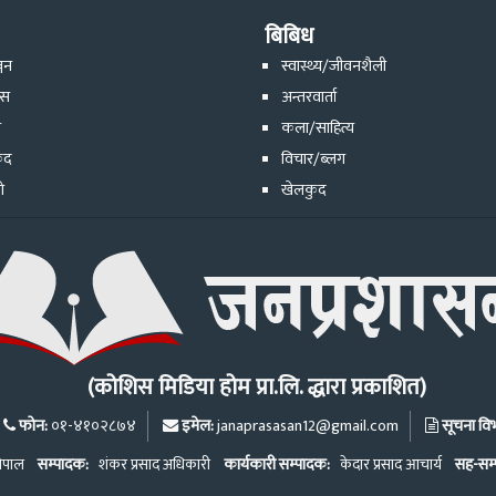
बिबिध
्जन
स्वास्थ्य/जीवनशैली
ेस
अन्तरवार्ता
ि
कला/साहित्य
ुद
विचार/ब्लग
ो
खेलकुद
(कोशिस मिडिया होम प्रा.लि. द्धारा प्रकाशित)
फोन:
इमेल:
सूचना विभा
०१-४१०२८७४
janaprasasan12@gmail.com
ेपाल
सम्पादक:
शंकर प्रसाद अधिकारी
कार्यकारी सम्पादक:
केदार प्रसाद आचार्य
सह-सम्