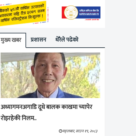
प्रशासन
धेरैले पढेको
मुख्य खबर
अध्यागमनअगाडि दूधे बालक काखमा च्यापेर
रोइरहेकी निलम..
मङ्लबार, साउन १९, २०८३