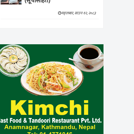
(सूचीसहित)
मङ्लबार, साउन १२, २०८३