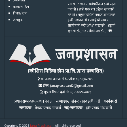
अन्तरवार्ता
प्रशासन र स्वतन्त्र कर्मचारीतन्त्र हाम्रो प्रमुख
कला/साहित्य
नारा हो । हाम्रो एक मात्र उद्धेश्य खवरदारी
विचार/ब्लग
गर्ने हो । भ्रष्ट्रको दोहोलो काढ्ने अभिप्रायले
खेलकुद
हामी आएका छौं । तपाईको साथ र
सहयोगको सदैव अपेक्षा राख्दछौं । भ्रष्ट्रको
कुभलो होस्,अरु सवैको जय होस् ।
(कोशिस मिडिया होम प्रा.लि. द्धारा प्रकाशित)
अनामनगर काठमाडौं
फोन:
०१-४१०२८७४
इमेल:
janaprasasan12@gmail.com
सूचना विभाग दर्ता नं.:
५३४-०७४–०७५
प्रधान सम्पादक:
माधव नेपाल
सम्पादक:
शंकर प्रसाद अधिकारी
कार्यकारी
सम्पादक:
केदार प्रसाद आचार्य
सह-सम्पादक:
हरि प्रसाद अधिकारी
Copyright © 2026
Jana Prashasan
. All rights reserved