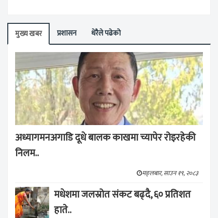
प्रशासन
धेरैले पढेको
मुख्य खबर
अध्यागमनअगाडि दूधे बालक काखमा च्यापेर रोइरहेकी
निलम..
मङ्लबार, साउन १९, २०८३
मधेशमा जलस्रोत संकट बढ्दै, ६० प्रतिशत
हाते..