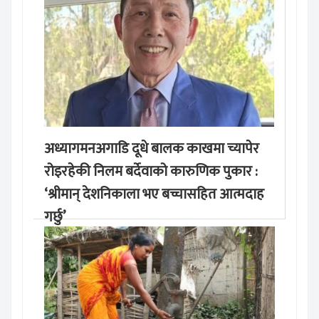
अध्यागमनअगाडि दूधे बालक काखमा च्यापेर
रोइरहेकी निलम बर्देवाको कारुणिक पुकार :
‘श्रीमान् देशनिकाला भए बच्चासहित आत्मदाह
गर्छु’
मङ्लबार, साउन १९, २०८३