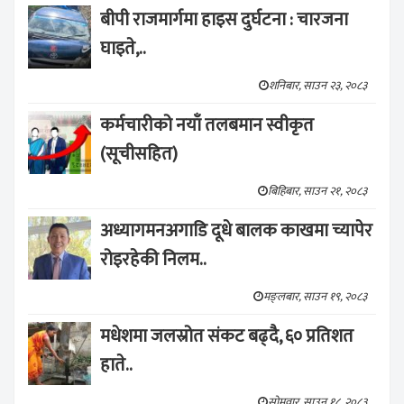
बीपी राजमार्गमा हाइस दुर्घटना : चारजना
घाइते,..
शनिबार, साउन २३, २०८३
कर्मचारीको नयाँ तलबमान स्वीकृत
(सूचीसहित)
बिहिबार, साउन २१, २०८३
अध्यागमनअगाडि दूधे बालक काखमा च्यापेर
रोइरहेकी निलम..
मङ्लबार, साउन १९, २०८३
मधेशमा जलस्रोत संकट बढ्दै, ६० प्रतिशत
हाते..
सोमवार, साउन १८, २०८३