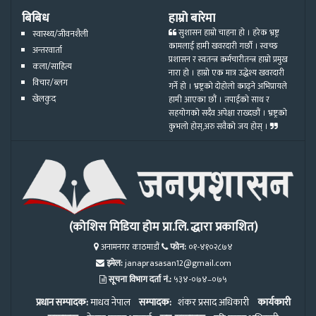
बिबिध
हाम्रो बारेमा
सुशासन हाम्रो चाहना हो । हरेक भ्रष्ट्र
स्वास्थ्य/जीवनशैली
कामलाई हामी खवरदारी गर्छौ । स्वच्छ
अन्तरवार्ता
प्रशासन र स्वतन्त्र कर्मचारीतन्त्र हाम्रो प्रमुख
कला/साहित्य
नारा हो । हाम्रो एक मात्र उद्धेश्य खवरदारी
विचार/ब्लग
गर्ने हो । भ्रष्ट्रको दोहोलो काढ्ने अभिप्रायले
खेलकुद
हामी आएका छौं । तपाईको साथ र
सहयोगको सदैव अपेक्षा राख्दछौं । भ्रष्ट्रको
कुभलो होस्,अरु सवैको जय होस् ।
(कोशिस मिडिया होम प्रा.लि. द्धारा प्रकाशित)
अनामनगर काठमाडौं
फोन:
०१-४१०२८७४
इमेल:
janaprasasan12@gmail.com
सूचना विभाग दर्ता नं.:
५३४-०७४–०७५
प्रधान सम्पादक:
माधव नेपाल
सम्पादक:
शंकर प्रसाद अधिकारी
कार्यकारी