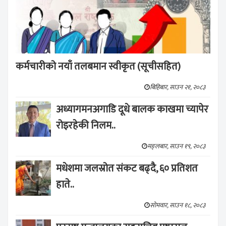
कर्मचारीको नयाँ तलबमान स्वीकृत (सूचीसहित)
बिहिबार, साउन २१, २०८३
अध्यागमनअगाडि दूधे बालक काखमा च्यापेर
रोइरहेकी निलम..
मङ्लबार, साउन १९, २०८३
मधेशमा जलस्रोत संकट बढ्दै, ६० प्रतिशत
हाते..
सोमवार, साउन १८, २०८३