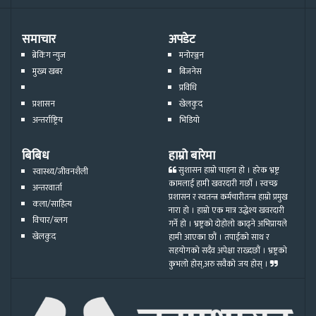
समाचार
अपडेट
ब्रेकिंग न्युज
मनोरञ्जन
मुख्य खबर
बिजनेस
प्रविधि
प्रशासन
खेलकुद
अन्तर्राष्ट्रिय
भिडियो
बिबिध
हाम्रो बारेमा
सुशासन हाम्रो चाहना हो । हरेक भ्रष्ट्र
स्वास्थ्य/जीवनशैली
कामलाई हामी खवरदारी गर्छौ । स्वच्छ
अन्तरवार्ता
प्रशासन र स्वतन्त्र कर्मचारीतन्त्र हाम्रो प्रमुख
कला/साहित्य
नारा हो । हाम्रो एक मात्र उद्धेश्य खवरदारी
विचार/ब्लग
गर्ने हो । भ्रष्ट्रको दोहोलो काढ्ने अभिप्रायले
खेलकुद
हामी आएका छौं । तपाईको साथ र
सहयोगको सदैव अपेक्षा राख्दछौं । भ्रष्ट्रको
कुभलो होस्,अरु सवैको जय होस् ।