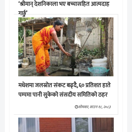
‘श्रीमान् देशनिकाला भए बच्चासहित आत्मदाह
गर्छु’
मङ्लबार, साउन १९, २०८३
मधेशमा जलस्रोत संकट बढ्दै, ६० प्रतिशत हाते
पम्पमा पानी सुकेको संसदीय समितिको ठहर
सोमवार, साउन १८, २०८३