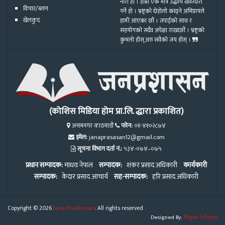
नारा हो । हाम्रो एक मात्र उद्धेश्य खवरदारी
विचार/ब्लग
गर्ने हो । भ्रष्ट्रको दोहोलो काढ्ने अभिप्रायले
खेलकुद
हामी आएका छौं । तपाईको साथ र
सहयोगको सदैव अपेक्षा राख्दछौं । भ्रष्ट्रको
कुभलो होस्,अरु सवैको जय होस् ।
(कोशिस मिडिया होम प्रा.लि. द्धारा प्रकाशित)
अनामनगर काठमाडौं
फोन:
०१-४१०२८७४
इमेल:
janaprasasan12@gmail.com
सूचना विभाग दर्ता नं.:
५३४-०७४–०७५
प्रधान सम्पादक:
माधव नेपाल
सम्पादक:
शंकर प्रसाद अधिकारी
कार्यकारी
सम्पादक:
केदार प्रसाद आचार्य
सह-सम्पादक:
हरि प्रसाद अधिकारी
Copyright © 2026
Jana Prashasan
. All rights reserved
Designed By:
Nepal Infosys