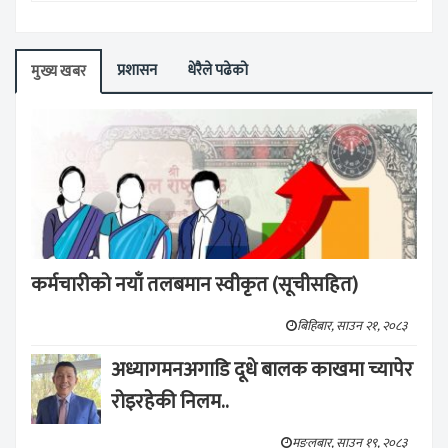
प्रशासन
धेरैले पढेको
मुख्य खबर
कर्मचारीको नयाँ तलबमान स्वीकृत (सूचीसहित)
बिहिबार, साउन २१, २०८३
अध्यागमनअगाडि दूधे बालक काखमा च्यापेर
रोइरहेकी निलम..
मङ्लबार, साउन १९, २०८३