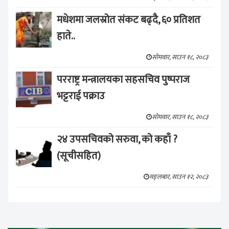
मधेशमा जलस्रोत संकट बढ्दै, ६० प्रतिशत
हाते..
सोमवार, साउन १८, २०८३
परराष्ट्र मन्त्रालयका सहसचिव पुष्पराज
भट्टराई पक्राउ
सोमवार, साउन १८, २०८३
२४ उपसचिवको सरुवा, को कहाँ ?
(सूचीसहित)
मङ्लबार, साउन १२, २०८३