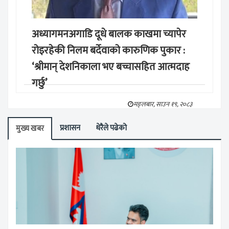
अध्यागमनअगाडि दूधे बालक काखमा च्यापेर
रोइरहेकी निलम बर्देवाको कारुणिक पुकार :
‘श्रीमान् देशनिकाला भए बच्चासहित आत्मदाह
गर्छु’
मङ्लबार, साउन १९, २०८३
प्रशासन
धेरैले पढेको
मुख्य खबर