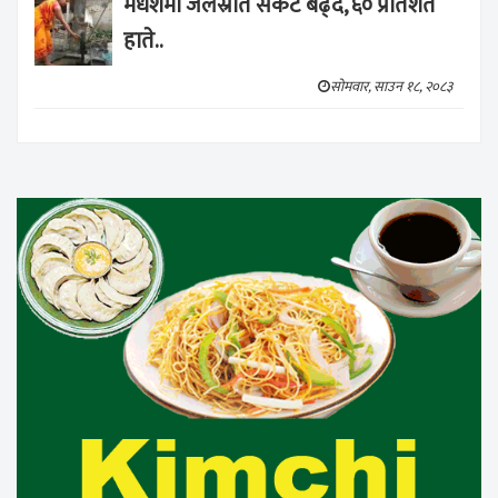
मधेशमा जलस्रोत संकट बढ्दै, ६० प्रतिशत
हाते..
सोमवार, साउन १८, २०८३