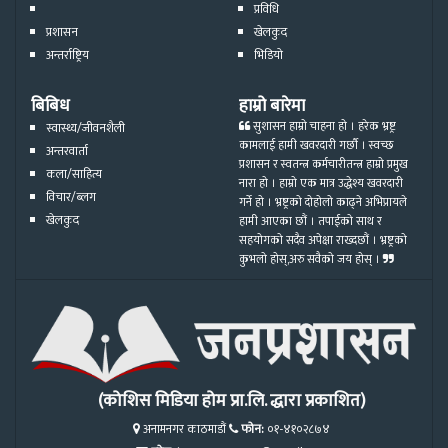
प्रविधि
प्रशासन
खेलकुद
अन्तर्राष्ट्रिय
भिडियो
बिबिध
हाम्रो बारेमा
सुशासन हाम्रो चाहना हो । हरेक भ्रष्ट्र
स्वास्थ्य/जीवनशैली
कामलाई हामी खवरदारी गर्छौ । स्वच्छ
अन्तरवार्ता
प्रशासन र स्वतन्त्र कर्मचारीतन्त्र हाम्रो प्रमुख
कला/साहित्य
नारा हो । हाम्रो एक मात्र उद्धेश्य खवरदारी
विचार/ब्लग
गर्ने हो । भ्रष्ट्रको दोहोलो काढ्ने अभिप्रायले
खेलकुद
हामी आएका छौं । तपाईको साथ र
सहयोगको सदैव अपेक्षा राख्दछौं । भ्रष्ट्रको
कुभलो होस्,अरु सवैको जय होस् ।
(कोशिस मिडिया होम प्रा.लि. द्धारा प्रकाशित)
अनामनगर काठमाडौं
फोन:
०१-४१०२८७४