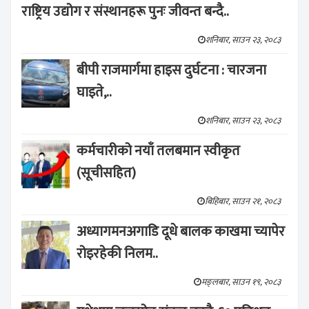
राष्ट्रिय उद्योग र संस्थानहरू पुनः जीवन्त बन्दै..
शनिबार, साउन २३, २०८३
बीपी राजमार्गमा हाइस दुर्घटना : चारजना
घाइते,..
शनिबार, साउन २३, २०८३
कर्मचारीको नयाँ तलबमान स्वीकृत
(सूचीसहित)
बिहिबार, साउन २१, २०८३
अध्यागमनअगाडि दूधे बालक काखमा च्यापेर
रोइरहेकी निलम..
मङ्लबार, साउन १९, २०८३