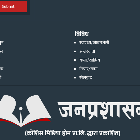
Submit
बिबिध
्जन
स्वास्थ्य/जीवनशैली
ेस
अन्तरवार्ता
ि
कला/साहित्य
ुद
विचार/ब्लग
ो
खेलकुद
(कोशिस मिडिया होम प्रा.लि. द्धारा प्रकाशित)