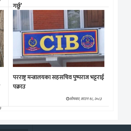
गर्छु’
मङ्लबार, साउन १९, २०८३
परराष्ट्र मन्त्रालयका सहसचिव पुष्पराज भट्टराई
पक्राउ
सोमवार, साउन १८, २०८३
३