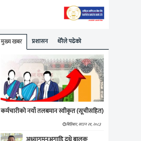
प्रशासन
धेरैले पढेको
मुख्य खबर
कर्मचारीको नयाँ तलबमान स्वीकृत (सूचीसहित)
बिहिबार, साउन २१, २०८३
अध्यागमनअगाडि दूधे बालक