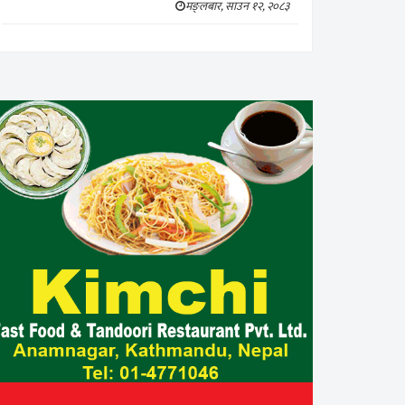
मङ्लबार, साउन १२, २०८३