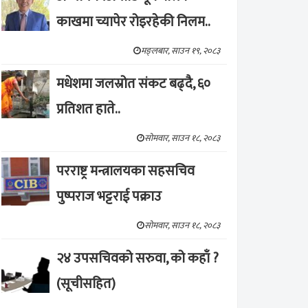
काखमा च्यापेर रोइरहेकी निलम..
मङ्लबार, साउन १९, २०८३
मधेशमा जलस्रोत संकट बढ्दै, ६०
प्रतिशत हाते..
सोमवार, साउन १८, २०८३
परराष्ट्र मन्त्रालयका सहसचिव
पुष्पराज भट्टराई पक्राउ
सोमवार, साउन १८, २०८३
२४ उपसचिवको सरुवा, को कहाँ ?
(सूचीसहित)