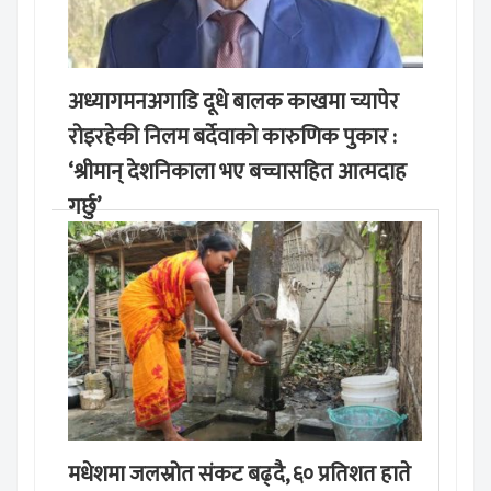
अध्यागमनअगाडि दूधे बालक काखमा च्यापेर
रोइरहेकी निलम बर्देवाको कारुणिक पुकार :
‘श्रीमान् देशनिकाला भए बच्चासहित आत्मदाह
गर्छु’
मङ्लबार, साउन १९, २०८३
मधेशमा जलस्रोत संकट बढ्दै, ६० प्रतिशत हाते