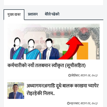
प्रशासन
धेरैले पढेको
मुख्य खबर
कर्मचारीको नयाँ तलबमान स्वीकृत (सूचीसहित)
बिहिबार, साउन २१, २०८३
अध्यागमनअगाडि दूधे बालक काखमा च्यापेर
रोइरहेकी निलम..
मङ्लबार, साउन १९, २०८३