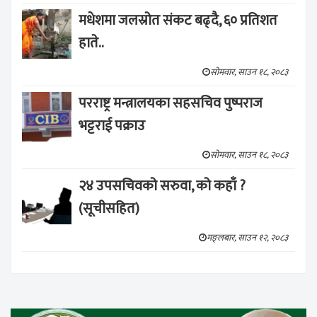
मधेशमा जलस्रोत संकट बढ्दै, ६० प्रतिशत
हाते..
सोमवार, साउन १८, २०८३
परराष्ट्र मन्त्रालयका सहसचिव पुष्पराज
भट्टराई पक्राउ
सोमवार, साउन १८, २०८३
२४ उपसचिवको सरुवा, को कहाँ ?
(सूचीसहित)
मङ्लबार, साउन १२, २०८३