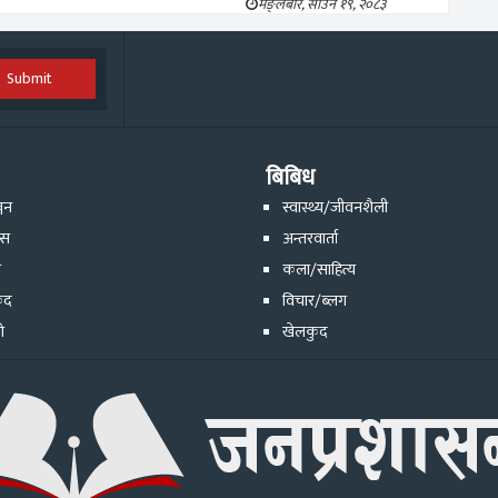
मङ्लबार, साउन १९, २०८३
Submit
बिबिध
्जन
स्वास्थ्य/जीवनशैली
ेस
अन्तरवार्ता
ि
कला/साहित्य
ुद
विचार/ब्लग
ो
खेलकुद