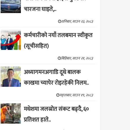
चारजना घाइते,..
शनिबार, साउन २३, २०८३
कर्मचारीको नयाँ तलबमान स्वीकृत
(सूचीसहित)
बिहिबार, साउन २१, २०८३
अध्यागमनअगाडि दूधे बालक
काखमा च्यापेर रोइरहेकी निलम..
मङ्लबार, साउन १९, २०८३
मधेशमा जलस्रोत संकट बढ्दै, ६०
प्रतिशत हाते..