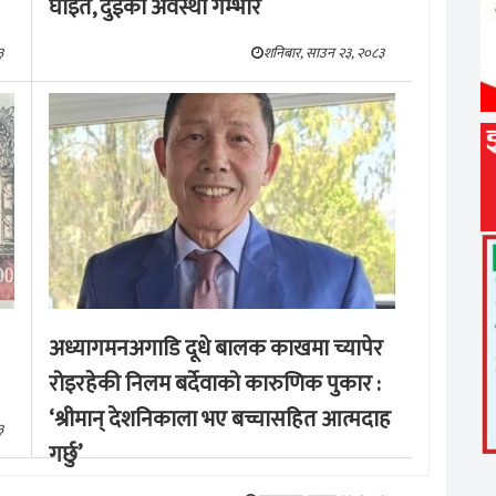
घाइते, दुईको अवस्था गम्भीर
३
शनिबार, साउन २३, २०८३
अध्यागमनअगाडि दूधे बालक काखमा च्यापेर
रोइरहेकी निलम बर्देवाको कारुणिक पुकार :
‘श्रीमान् देशनिकाला भए बच्चासहित आत्मदाह
३
गर्छु’