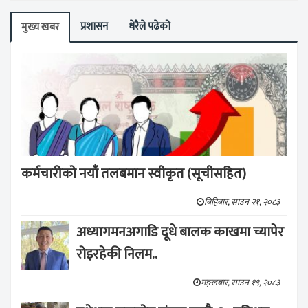
प्रशासन
धेरैले पढेको
मुख्य खबर
कर्मचारीको नयाँ तलबमान स्वीकृत (सूचीसहित)
बिहिबार, साउन २१, २०८३
अध्यागमनअगाडि दूधे बालक काखमा च्यापेर
रोइरहेकी निलम..
मङ्लबार, साउन १९, २०८३