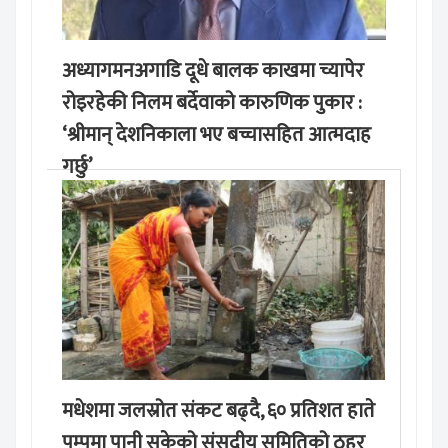
अध्यागमनअगाडि दूधे बालक काखमा च्यापेर
रोइरहेकी निलम बर्देवाको कारुणिक पुकार :
‘श्रीमान् देशनिकाला भए बच्चासहित आत्मदाह
गर्छु’
मङ्लबार, साउन १९, २०८३
मधेशमा जलस्रोत संकट बढ्दै, ६० प्रतिशत हाते
पम्पमा पानी सुकेको संसदीय समितिको ठहर