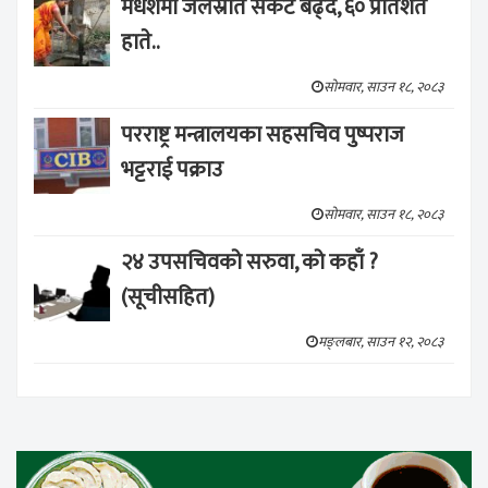
मधेशमा जलस्रोत संकट बढ्दै, ६० प्रतिशत
हाते..
सोमवार, साउन १८, २०८३
परराष्ट्र मन्त्रालयका सहसचिव पुष्पराज
भट्टराई पक्राउ
सोमवार, साउन १८, २०८३
२४ उपसचिवको सरुवा, को कहाँ ?
(सूचीसहित)
मङ्लबार, साउन १२, २०८३