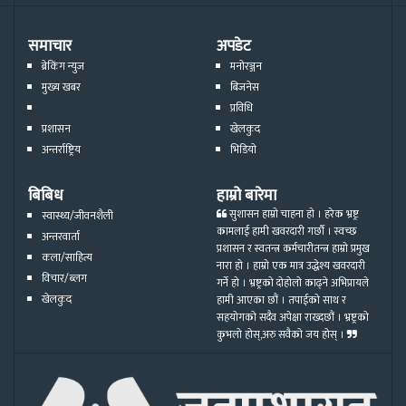
समाचार
अपडेट
ब्रेकिंग न्युज
मनोरञ्जन
मुख्य खबर
बिजनेस
प्रविधि
प्रशासन
खेलकुद
अन्तर्राष्ट्रिय
भिडियो
बिबिध
हाम्रो बारेमा
सुशासन हाम्रो चाहना हो । हरेक भ्रष्ट्र
स्वास्थ्य/जीवनशैली
कामलाई हामी खवरदारी गर्छौ । स्वच्छ
अन्तरवार्ता
प्रशासन र स्वतन्त्र कर्मचारीतन्त्र हाम्रो प्रमुख
कला/साहित्य
नारा हो । हाम्रो एक मात्र उद्धेश्य खवरदारी
विचार/ब्लग
गर्ने हो । भ्रष्ट्रको दोहोलो काढ्ने अभिप्रायले
खेलकुद
हामी आएका छौं । तपाईको साथ र
सहयोगको सदैव अपेक्षा राख्दछौं । भ्रष्ट्रको
कुभलो होस्,अरु सवैको जय होस् ।