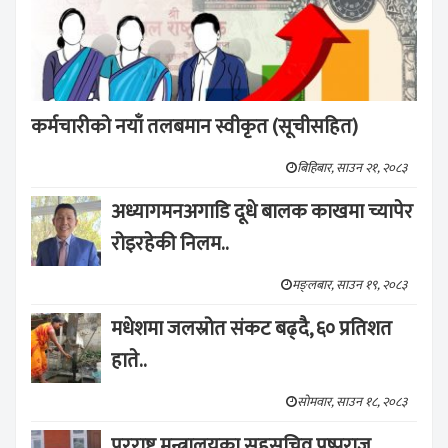
कर्मचारीको नयाँ तलबमान स्वीकृत (सूचीसहित)
बिहिबार, साउन २१, २०८३
अध्यागमनअगाडि दूधे बालक काखमा च्यापेर
रोइरहेकी निलम..
मङ्लबार, साउन १९, २०८३
मधेशमा जलस्रोत संकट बढ्दै, ६० प्रतिशत
हाते..
सोमवार, साउन १८, २०८३
परराष्ट्र मन्त्रालयका सहसचिव पुष्पराज