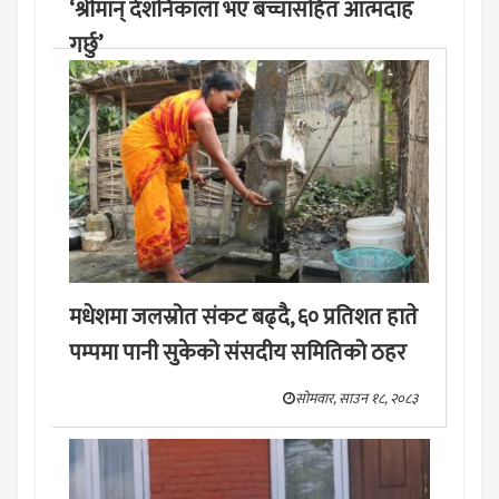
‘श्रीमान् देशनिकाला भए बच्चासहित आत्मदाह
गर्छु’
मङ्लबार, साउन १९, २०८३
मधेशमा जलस्रोत संकट बढ्दै, ६० प्रतिशत हाते
पम्पमा पानी सुकेको संसदीय समितिको ठहर
सोमवार, साउन १८, २०८३