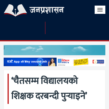
Toggle
naviga
‘चैतसम्म विद्यालयको
शिक्षक दरबन्दी पुर्‍याइने’