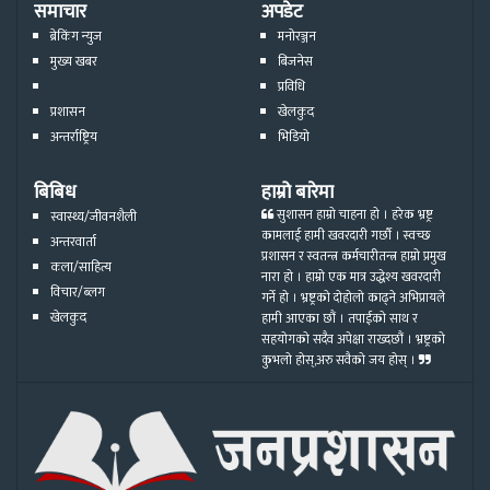
समाचार
अपडेट
ब्रेकिंग न्युज
मनोरञ्जन
मुख्य खबर
बिजनेस
प्रविधि
प्रशासन
खेलकुद
अन्तर्राष्ट्रिय
भिडियो
बिबिध
हाम्रो बारेमा
सुशासन हाम्रो चाहना हो । हरेक भ्रष्ट्र
स्वास्थ्य/जीवनशैली
कामलाई हामी खवरदारी गर्छौ । स्वच्छ
अन्तरवार्ता
प्रशासन र स्वतन्त्र कर्मचारीतन्त्र हाम्रो प्रमुख
कला/साहित्य
नारा हो । हाम्रो एक मात्र उद्धेश्य खवरदारी
विचार/ब्लग
गर्ने हो । भ्रष्ट्रको दोहोलो काढ्ने अभिप्रायले
खेलकुद
हामी आएका छौं । तपाईको साथ र
सहयोगको सदैव अपेक्षा राख्दछौं । भ्रष्ट्रको
कुभलो होस्,अरु सवैको जय होस् ।