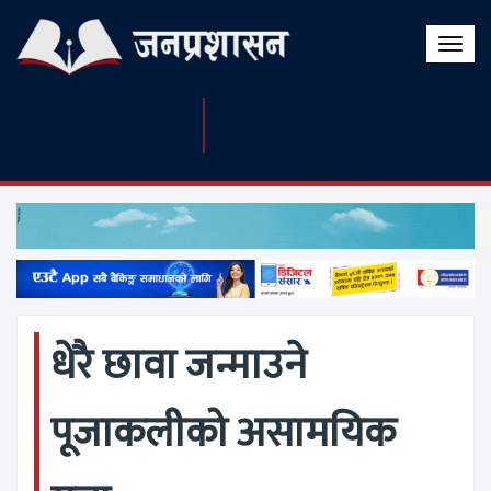
Toggle
naviga
धेरै छावा जन्माउने
पूजाकलीको असामयिक