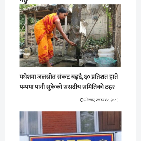
गर्छु’
मङ्लबार, साउन १९, २०८३
मधेशमा जलस्रोत संकट बढ्दै, ६० प्रतिशत हाते
पम्पमा पानी सुकेको संसदीय समितिको ठहर
सोमवार, साउन १८, २०८३