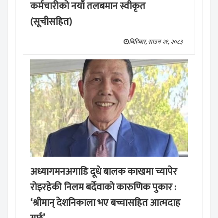
कर्मचारीको नयाँ तलबमान स्वीकृत
(सूचीसहित)
बिहिबार, साउन २१, २०८३
अध्यागमनअगाडि दूधे बालक काखमा च्यापेर
रोइरहेकी निलम बर्देवाको कारुणिक पुकार :
‘श्रीमान् देशनिकाला भए बच्चासहित आत्मदाह