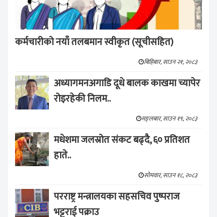
कर्मचारीको नयाँ तलबमान स्वीकृत (सूचीसहित)
बिहिबार, साउन २१, २०८३
अध्यागमनअगाडि दूधे बालक काखमा च्यापेर
रोइरहेकी निलम..
मङ्लबार, साउन १९, २०८३
मधेशमा जलस्रोत संकट बढ्दै, ६० प्रतिशत
हाते..
सोमवार, साउन १८, २०८३
परराष्ट्र मन्त्रालयका सहसचिव पुष्पराज
भट्टराई पक्राउ