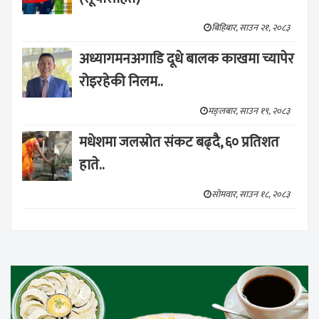
बिहिबार, साउन २१, २०८३
अध्यागमनअगाडि दूधे बालक काखमा च्यापेर
रोइरहेकी निलम..
मङ्लबार, साउन १९, २०८३
मधेशमा जलस्रोत संकट बढ्दै, ६० प्रतिशत
हाते..
सोमवार, साउन १८, २०८३