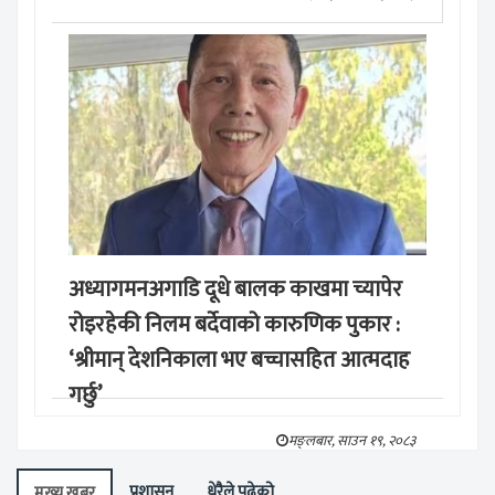
अध्यागमनअगाडि दूधे बालक काखमा च्यापेर
रोइरहेकी निलम बर्देवाको कारुणिक पुकार :
‘श्रीमान् देशनिकाला भए बच्चासहित आत्मदाह
गर्छु’
मङ्लबार, साउन १९, २०८३
प्रशासन
धेरैले पढेको
मुख्य खबर