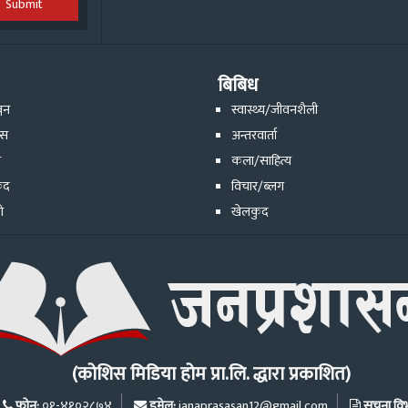
Submit
बिबिध
्जन
स्वास्थ्य/जीवनशैली
ेस
अन्तरवार्ता
ि
कला/साहित्य
ुद
विचार/ब्लग
ो
खेलकुद
(कोशिस मिडिया होम प्रा.लि. द्धारा प्रकाशित)
फोन:
इमेल:
सूचना विभा
०१-४१०२८७४
janaprasasan12@gmail.com