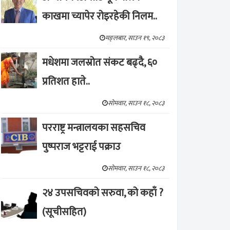
काखमा च्यापेर रोइरहेकी निलम..
मङ्लबार, साउन १९, २०८३
मधेशमा जलस्रोत संकट बढ्दै, ६०
प्रतिशत हाते..
सोमवार, साउन १८, २०८३
परराष्ट्र मन्त्रालयका सहसचिव
पुष्पराज भट्टराई पक्राउ
सोमवार, साउन १८, २०८३
२४ उपसचिवको सरुवा, को कहाँ ?
(सूचीसहित)