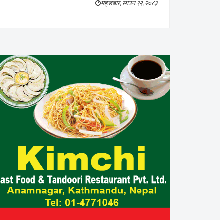
मङ्लबार, साउन १२, २०८३