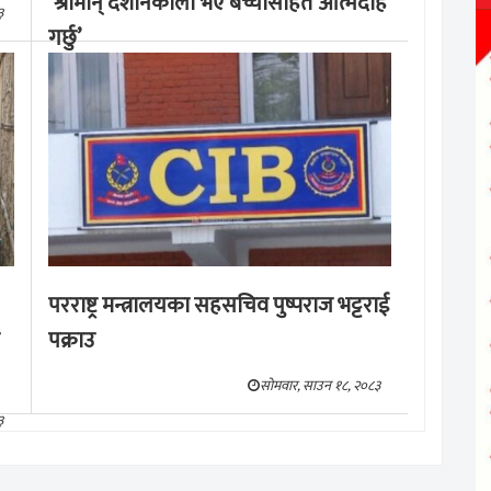
‘श्रीमान् देशनिकाला भए बच्चासहित आत्मदाह
३
गर्छु’
मङ्लबार, साउन १९, २०८३
परराष्ट्र मन्त्रालयका सहसचिव पुष्पराज भट्टराई
पक्राउ
सोमवार, साउन १८, २०८३
३