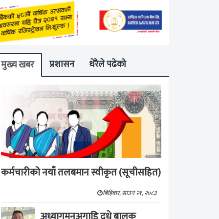
प्रशासन
धेरैले पढेको
मुख्य खबर
कर्मचारीको नयाँ तलबमान स्वीकृत (सूचीसहित)
बिहिबार, साउन २१, २०८३
अध्यागमनअगाडि दूधे बालक