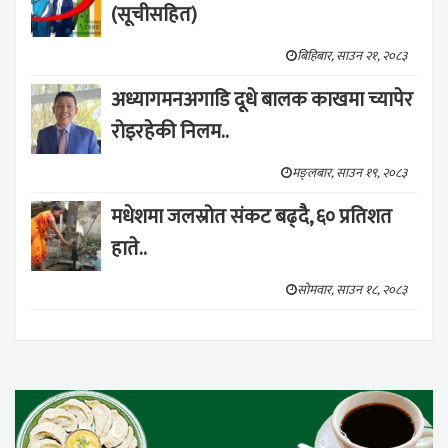
(सूचीसहित)
बिहिबार, साउन २१, २०८३
अध्यागमनअगाडि दूधे बालक काखमा च्यापेर
रोइरहेकी निलम..
मङ्लबार, साउन १९, २०८३
मधेशमा जलस्रोत संकट बढ्दै, ६० प्रतिशत
हाते..
सोमवार, साउन १८, २०८३