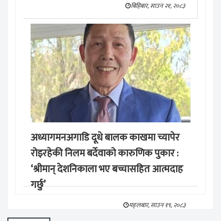
बिहिबार, साउन २१, २०८३
अध्यागमनअगाडि दूधे बालक काखमा च्यापेर
रोइरहेकी निलम बर्देवाको कारुणिक पुकार :
‘श्रीमान् देशनिकाला भए बच्चासहित आत्मदाह
गर्छु’
मङ्लबार, साउन १९, २०८३