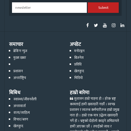
Submit
समाचार
अपडेट
ब्रेकिंग न्युज
मनोरञ्जन
मुख्य खबर
बिजनेस
प्रविधि
प्रशासन
खेलकुद
अन्तर्राष्ट्रिय
भिडियो
बिबिध
हाम्रो बारेमा
सुशासन हाम्रो चाहना हो । हरेक भ्रष्ट्र
स्वास्थ्य/जीवनशैली
कामलाई हामी खवरदारी गर्छौ । स्वच्छ
अन्तरवार्ता
प्रशासन र स्वतन्त्र कर्मचारीतन्त्र हाम्रो प्रमुख
कला/साहित्य
नारा हो । हाम्रो एक मात्र उद्धेश्य खवरदारी
विचार/ब्लग
गर्ने हो । भ्रष्ट्रको दोहोलो काढ्ने अभिप्रायले
खेलकुद
हामी आएका छौं । तपाईको साथ र