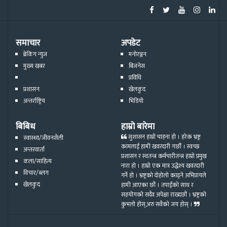
समाचार
अपडेट
ब्रेकिंग न्युज
मनोरञ्जन
मुख्य खबर
बिजनेस
प्रविधि
प्रशासन
खेलकुद
अन्तर्राष्ट्रिय
भिडियो
बिबिध
हाम्रो बारेमा
सुशासन हाम्रो चाहना हो । हरेक भ्रष्ट्र
स्वास्थ्य/जीवनशैली
कामलाई हामी खवरदारी गर्छौ । स्वच्छ
अन्तरवार्ता
प्रशासन र स्वतन्त्र कर्मचारीतन्त्र हाम्रो प्रमुख
कला/साहित्य
नारा हो । हाम्रो एक मात्र उद्धेश्य खवरदारी
विचार/ब्लग
गर्ने हो । भ्रष्ट्रको दोहोलो काढ्ने अभिप्रायले
खेलकुद
हामी आएका छौं । तपाईको साथ र
सहयोगको सदैव अपेक्षा राख्दछौं । भ्रष्ट्रको
कुभलो होस्,अरु सवैको जय होस् ।