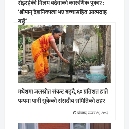
रोइरहेकी निलम बर्देवाको कारुणिक पुकार :
‘श्रीमान् देशनिकाला भए बच्चासहित आत्मदाह
गर्छु’
मङ्लबार, साउन १९, २०८३
मधेशमा जलस्रोत संकट बढ्दै, ६० प्रतिशत हाते
पम्पमा पानी सुकेको संसदीय समितिको ठहर
सोमवार, साउन १८, २०८३