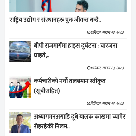
राष्ट्रिय उद्योग र संस्थानहरू पुनः जीवन्त बन्दै..
शनिबार, साउन २३, २०८३
बीपी राजमार्गमा हाइस दुर्घटना : चारजना
घाइते,..
शनिबार, साउन २३, २०८३
कर्मचारीको नयाँ तलबमान स्वीकृत
(सूचीसहित)
बिहिबार, साउन २१, २०८३
अध्यागमनअगाडि दूधे बालक काखमा च्यापेर
रोइरहेकी निलम..