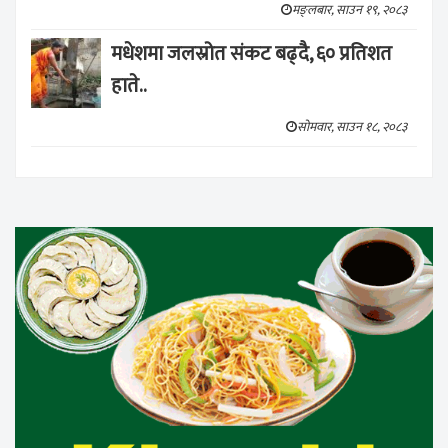
मङ्लबार, साउन १९, २०८३
मधेशमा जलस्रोत संकट बढ्दै, ६० प्रतिशत
हाते..
सोमवार, साउन १८, २०८३