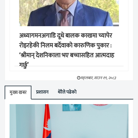
अध्यागमनअगाडि दूधे बालक काखमा च्यापेर
रोइरहेकी निलम बर्देवाको कारुणिक पुकार :
‘श्रीमान् देशनिकाला भए बच्चासहित आत्मदाह
गर्छु’
मङ्लबार, साउन १९, २०८३
प्रशासन
धेरैले पढेको
मुख्य खबर