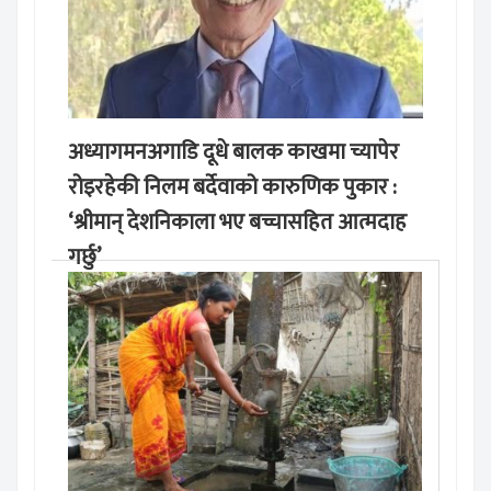
अध्यागमनअगाडि दूधे बालक काखमा च्यापेर
रोइरहेकी निलम बर्देवाको कारुणिक पुकार :
‘श्रीमान् देशनिकाला भए बच्चासहित आत्मदाह
गर्छु’
मङ्लबार, साउन १९, २०८३