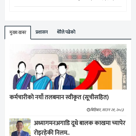
प्रशासन
धेरैले पढेको
मुख्य खबर
कर्मचारीको नयाँ तलबमान स्वीकृत (सूचीसहित)
बिहिबार, साउन २१, २०८३
अध्यागमनअगाडि दूधे बालक काखमा च्यापेर
रोइरहेकी निलम..