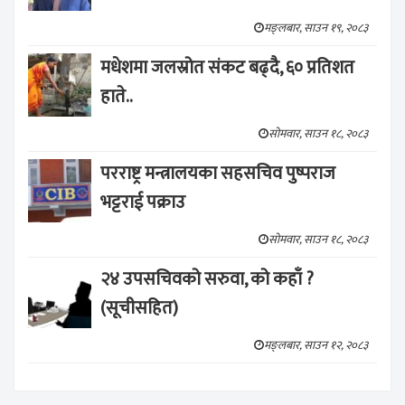
मङ्लबार, साउन १९, २०८३
मधेशमा जलस्रोत संकट बढ्दै, ६० प्रतिशत
हाते..
सोमवार, साउन १८, २०८३
परराष्ट्र मन्त्रालयका सहसचिव पुष्पराज
भट्टराई पक्राउ
सोमवार, साउन १८, २०८३
२४ उपसचिवको सरुवा, को कहाँ ?
(सूचीसहित)
मङ्लबार, साउन १२, २०८३