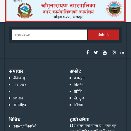
Submit
समाचार
अपडेट
ब्रेकिंग न्युज
मनोरञ्जन
मुख्य खबर
बिजनेस
प्रविधि
प्रशासन
खेलकुद
अन्तर्राष्ट्रिय
भिडियो
बिबिध
हाम्रो बारेमा
सुशासन हाम्रो चाहना हो । हरेक भ्रष्ट्र
स्वास्थ्य/जीवनशैली