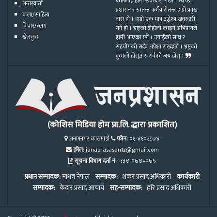
कामलाई हामी खवरदारी गर्छौ । स्वच्छ
अन्तरवार्ता
प्रशासन र स्वतन्त्र कर्मचारीतन्त्र हाम्रो प्रमुख
कला/साहित्य
नारा हो । हाम्रो एक मात्र उद्धेश्य खवरदारी
विचार/ब्लग
गर्ने हो । भ्रष्ट्रको दोहोलो काढ्ने अभिप्रायले
खेलकुद
हामी आएका छौं । तपाईको साथ र
सहयोगको सदैव अपेक्षा राख्दछौं । भ्रष्ट्रको
कुभलो होस्,अरु सवैको जय होस् ।
(कोशिस मिडिया होम प्रा.लि. द्धारा प्रकाशित)
अनामनगर काठमाडौं
फोन:
०१-४१०२८७४
इमेल:
janaprasasan12@gmail.com
सूचना विभाग दर्ता नं.:
५३४-०७४–०७५
प्रधान सम्पादक:
माधव नेपाल
सम्पादक:
शंकर प्रसाद अधिकारी
कार्यकारी
सम्पादक:
केदार प्रसाद आचार्य
सह-सम्पादक:
हरि प्रसाद अधिकारी