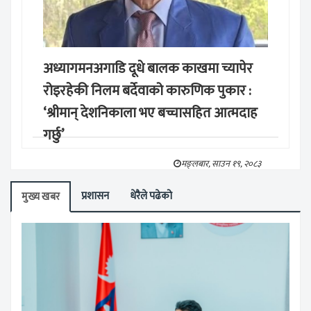
अध्यागमनअगाडि दूधे बालक काखमा च्यापेर
रोइरहेकी निलम बर्देवाको कारुणिक पुकार :
‘श्रीमान् देशनिकाला भए बच्चासहित आत्मदाह
गर्छु’
मङ्लबार, साउन १९, २०८३
प्रशासन
धेरैले पढेको
मुख्य खबर