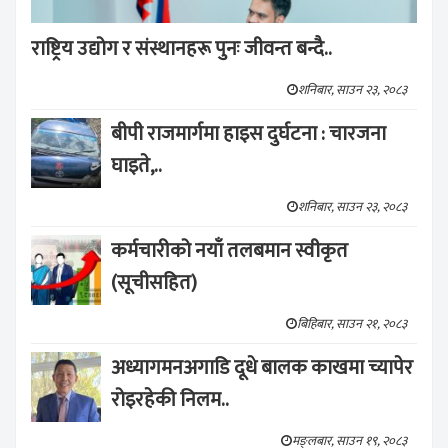
राष्ट्रिय उद्योग र संस्थानहरू पुनः जीवन्त बन्दै..
शनिबार, साउन २३, २०८३
बीपी राजमार्गमा हाइस दुर्घटना : चारजना
घाइते,..
शनिबार, साउन २३, २०८३
कर्मचारीको नयाँ तलबमान स्वीकृत
(सूचीसहित)
बिहिबार, साउन २१, २०८३
अध्यागमनअगाडि दूधे बालक काखमा च्यापेर
रोइरहेकी निलम..
मङ्लबार, साउन १९, २०८३