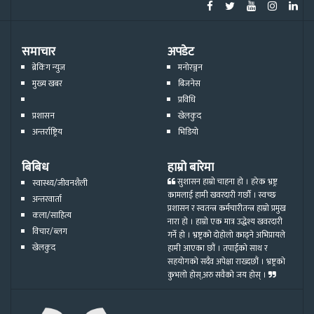
समाचार
अपडेट
ब्रेकिंग न्युज
मनोरञ्जन
मुख्य खबर
बिजनेस
प्रविधि
प्रशासन
खेलकुद
अन्तर्राष्ट्रिय
भिडियो
बिबिध
हाम्रो बारेमा
सुशासन हाम्रो चाहना हो । हरेक भ्रष्ट्र
स्वास्थ्य/जीवनशैली
कामलाई हामी खवरदारी गर्छौ । स्वच्छ
अन्तरवार्ता
प्रशासन र स्वतन्त्र कर्मचारीतन्त्र हाम्रो प्रमुख
कला/साहित्य
नारा हो । हाम्रो एक मात्र उद्धेश्य खवरदारी
विचार/ब्लग
गर्ने हो । भ्रष्ट्रको दोहोलो काढ्ने अभिप्रायले
खेलकुद
हामी आएका छौं । तपाईको साथ र
सहयोगको सदैव अपेक्षा राख्दछौं । भ्रष्ट्रको
कुभलो होस्,अरु सवैको जय होस् ।