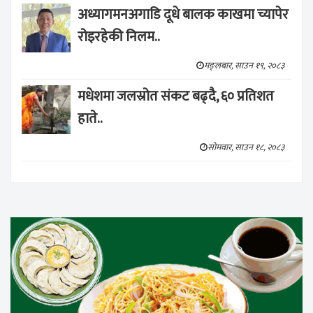
अध्यागमनअगाडि दूधे बालक काखमा च्यापेर
रोइरहेकी निलम..
मङ्लबार, साउन १९, २०८३
मधेशमा जलस्रोत संकट बढ्दै, ६० प्रतिशत
हाते..
सोमवार, साउन १८, २०८३