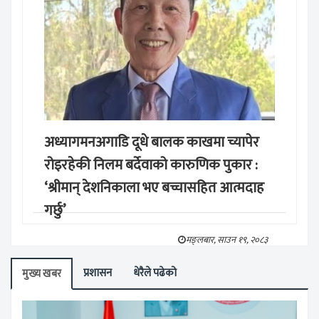
अध्यागमनअगाडि दूधे बालक काखमा च्यापेर
रोइरहेकी निलम बर्देवाको कारुणिक पुकार :
‘श्रीमान् देशनिकाला भए बच्चासहित आत्मदाह
गर्छु’
मङ्लबार, साउन १९, २०८३
प्रशासन
धेरैले पढेको
मुख्य खबर