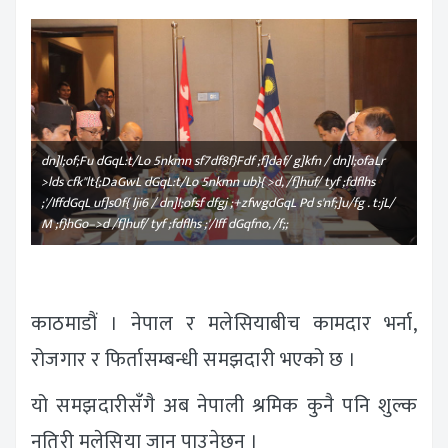
dn]l;of;Fu dGqL:t/Lo 5nkmn sf7df8f}Fdf ;f]daf/ g]kfn / dn]l;ofaLr
>lds cfk"lt{;DaGwL dGqL:t/Lo 5nkmn ub}{ >d, /f]huf/ tyf ;fdflhs
;'/IffdGqL uf]s0f{ lji6 / dn]l;ofsf dfgj ;+zfwgdGqL Pd s'nf;]u/fg . t:jL/
M ;f}hGo–>d /f]huf/ tyf ;fdflhs ;'/Iff dGqfno, /f;;
काठमाडौं । नेपाल र मलेसियाबीच कामदार भर्ना,
रोजगार र फिर्तासम्बन्धी समझदारी भएको छ ।
यो समझदारीसँगै अब नेपाली श्रमिक कुनै पनि शुल्क
नतिरी मलेसिया जान पाउनेछन् ।